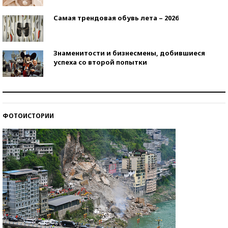
Самая трендовая обувь лета – 2026
Знаменитости и бизнесмены, добившиеся
успеха со второй попытки
Как защититься от солнца на курорте?
ФОТОИСТОРИИ
Кто изобрел средства связи?