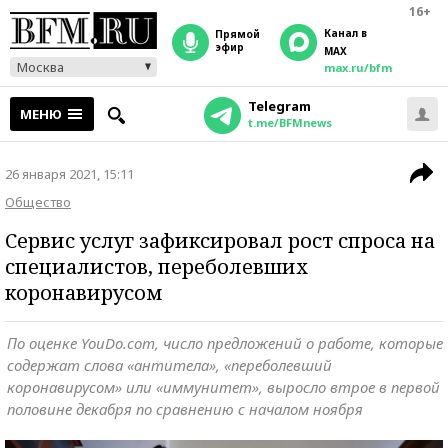
16+
Канал в
прямой
эфир
MAX
Москва
max.ru/bfm
Telegram
МЕНЮ
t.me/BFMnews
26 января 2021, 15:11
Общество
Сервис услуг зафиксировал рост спроса на
специалистов, переболевших
коронавирусом
По оценке YouDo.com, число предложений о работе, которые
содержат слова «антитела», «переболевший
коронавирусом» или «иммунитет», выросло втрое в первой
половине декабря по сравнению с началом ноября