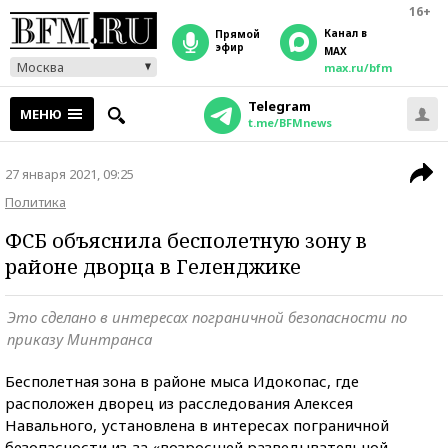
16+
Канал в
прямой
эфир
MAX
Москва
max.ru/bfm
Telegram
МЕНЮ
t.me/BFMnews
27 января 2021, 09:25
Политика
ФСБ объяснила бесполетную зону в
районе дворца в Геленджике
Это сделано в интересах пограничной безопасности по
приказу Минтранса
Бесполетная зона в районе мыса Идокопас, где
расположен дворец из расследования Алексея
Навального, установлена в интересах пограничной
безопасности из-за «возросшей разведывательной