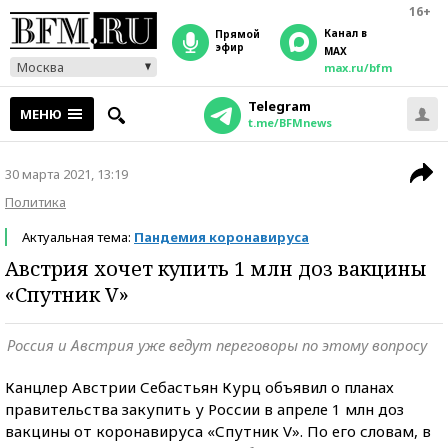
16+
Канал в
прямой
эфир
MAX
Москва
max.ru/bfm
Telegram
МЕНЮ
t.me/BFMnews
30 марта 2021, 13:19
Политика
Актуальная тема:
Пандемия коронавируса
Австрия хочет купить 1 млн доз вакцины
«Спутник V»
Россия и Австрия уже ведут переговоры по этому вопросу
Канцлер Австрии Себастьян Курц объявил о планах
правительства закупить у России в апреле 1 млн доз
вакцины от коронавируса «Спутник V». По его словам, в