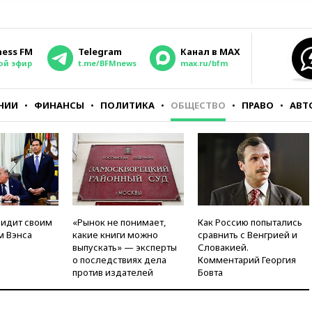
ness FM
Telegram
Канал в MAX
ой эфир
t.me/BFMnews
max.ru/bfm
НИИ
ФИНАНСЫ
ПОЛИТИКА
ОБЩЕСТВО
ПРАВО
АВТ
видит своим
«Рынок не понимает,
Как Россию попытались
м Вэнса
какие книги можно
сравнить с Венгрией и
выпускать» — эксперты
Словакией.
о последствиях дела
Комментарий Георгия
против издателей
Бовта