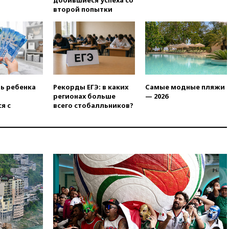
добившиеся успеха со
вчера, 20:15
Минтранс
второй попытки
предложил оплачивать
защиту дорог от БПЛА из
средств на ремонт
вчера, 20:00
Зеленский 8
августа посетит Сербию с
официальным визитом
вчера, 19:58
В Госдуму будет
ть ребенка
Рекорды ЕГЭ: в каких
Самые модные пляжи
внесен законопроект об
регионах больше
— 2026
отмене ЕГЭ
я с
всего стобалльников?
вчера, 19:50
Аэропорты Сочи и
Ярославля приостановили
работу
вчера, 19:35
WP: Трамп
призвал доноров-
республиканцев поддержать
Вэнса на выборах 2028 года
вчера, 19:20
Число ломбардов
в РФ превысило максимум
2022 года
вчера, 19:15
Жуковский и