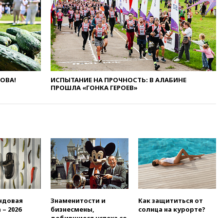
Европы в прыжках с 10-
метровой вышки
вчера, 21:10
РФ не получала
обращений о прекращении
концессии строительства ж/д
в Армении
вчера, 21:00
В России вновь
ЛОВА!
ИСПЫТАНИЕ НА ПРОЧНОСТЬ: В АЛАБИНЕ
обсуждают эксперимент по
ПРОШЛА «ГОНКА ГЕРОЕВ»
онлайн-продаже алкоголя
вчера, 20:45
Матвиенко:
россиянам могут
рекомендовать не посещать
Армению
вчера, 20:35
ПВО за день
сбила еще 281 украинский
беспилотник над Россией
вчера, 20:27
Ямпольская
призвала оптимизировать
олимпиады для поступления в
ндовая
Знаменитости и
Как защититься от
вузы
 – 2026
бизнесмены,
солнца на курорте?