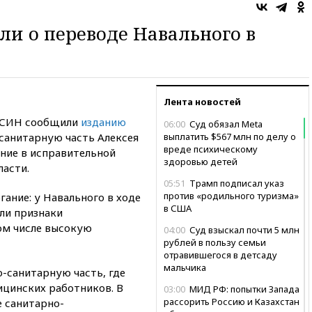
ли о переводе Навального в
Лента новостей
ФСИН сообщили
изданию
06:00
Суд обязал Meta
-санитарную часть Алексея
выплатить $567 млн по делу о
вреде психическому
ние в исправительной
здоровью детей
ласти.
05:51
Трамп подписал указ
против «родильного туризма»
ание: у Навального в ходе
в США
ли признаки
ом числе высокую
04:00
Суд взыскал почти 5 млн
рублей в пользу семьи
отравившегося в детсаду
мальчика
-санитарную часть, где
цинских работников. В
03:00
МИД РФ: попытки Запада
рассорить Россию и Казахстан
 санитарно-