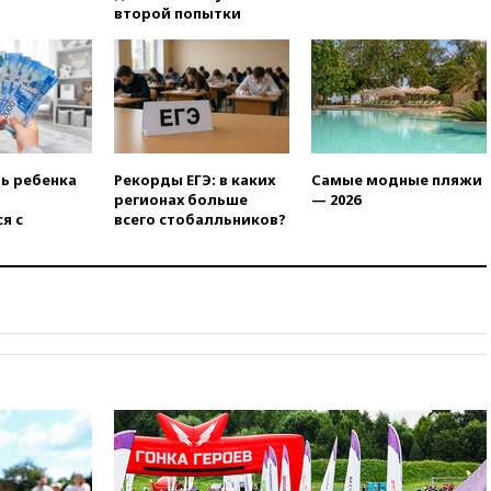
продлил контракт с «Реалом»
второй попытки
до 2032 года
вчера, 22:28
Отказаться от
российского гражданства
станет значительно дороже
вчера, 22:20
Путин назвал 76-ю
гвардейскую десантно-
штурмовую дивизию
ть ребенка
Рекорды ЕГЭ: в каких
Самые модные пляжи
легендарной
регионах больше
— 2026
я с
всего стобалльников?
вчера, 22:15
Путин заслушал
доклад о ситуации на
добропольском направлении
вчера, 21:58
Генпрокуратура
признала нежелательным в
РФ американский Human
Rights Foundation
вчера, 21:35
«Аэрофлот»
отменяет часть рейсов в Сочи
и Геленджик
вчера, 21:25
Руслан Терновой
выиграл золото чемпионата