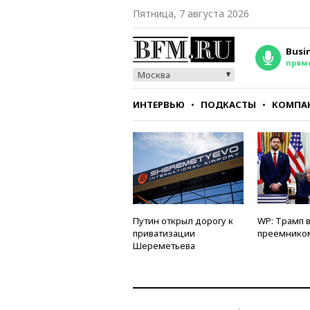
Пятница, 7 августа 2026
Busi
прям
Москва
ИНТЕРВЬЮ
ПОДКАСТЫ
КОМПА
СТИЛЬ
ТЕСТЫ
Путин открыл дорогу к
WP: Трамп 
приватизации
преемнико
Шереметьева