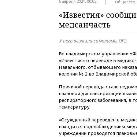
6 апреля 2021, 00:02
Общество
«Известия» сообщи
медсанчасть
У него выявили симптомы ОРЗ
Во владимирском управлении У
«Известия» о переводе в медико
Навального, отбывающего наказа
колонии № 2 во Владимирской об
Причиной перевода стало недомог
плановой диспансеризации выяви
респираторного заболевания, в т
температуру.
«Осужденный переведен в медико
находится под наблюдением меди
учреждении проводятся плановые