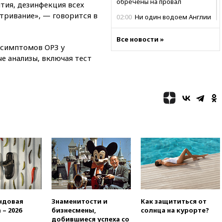
обречены на провал
ия, дезинфекция всех
тривание», — говорится в
02:00
Ни один водоем Англии
не соответствует нормам
химической безопасности
Все новости »
а симптомов ОРЗ у
01:00
Трамп: США сами
е анализы, включая тест
нуждаются в дальнобойных
ракетах и системах Patriot
00:01
Трамп заявил о
необходимости пополнения
арсенала США
вчера, 23:28
Слуцкий призвал
признать «Яблоко»
нежелательной организацией
вчера, 23:15
В Смоленске
ребенок и женщина погибли
при падении деревьев во
время урагана
вчера, 22:55
В Москве в
пятницу ожидаются ливни
ндовая
Знаменитости и
Как защититься от
 – 2026
бизнесмены,
солнца на курорте?
вчера, 22:35
Винисиус
добившиеся успеха со