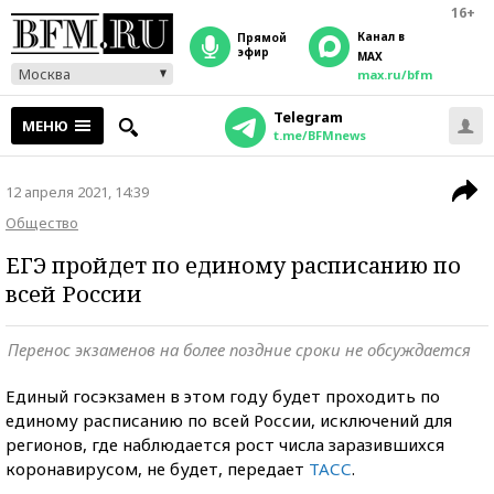
16+
Канал в
прямой
эфир
MAX
Москва
max.ru/bfm
Telegram
МЕНЮ
t.me/BFMnews
12 апреля 2021, 14:39
Общество
ЕГЭ пройдет по единому расписанию по
всей России
Перенос экзаменов на более поздние сроки не обсуждается
Единый госэкзамен в этом году будет проходить по
единому расписанию по всей России, исключений для
регионов, где наблюдается рост числа заразившихся
коронавирусом, не будет, передает
ТАСС
.