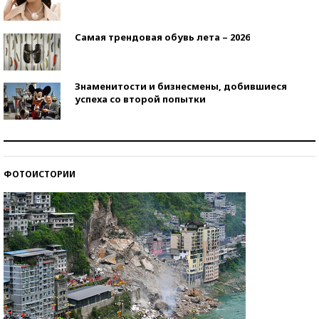
Самая трендовая обувь лета – 2026
Знаменитости и бизнесмены, добившиеся
успеха со второй попытки
Как защититься от солнца на курорте?
ФОТОИСТОРИИ
Кто изобрел средства связи?