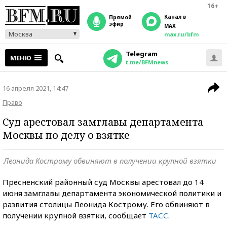
16+
Канал в
прямой
эфир
MAX
Москва
max.ru/bfm
Telegram
МЕНЮ
t.me/BFMnews
16 апреля 2021, 14:47
Право
Суд арестовал замглавы департамента
Москвы по делу о взятке
Леонида Кострому обвиняют в получении крупной взятки
Пресненский районный суд Москвы арестовал до 14
июня замглавы департамента экономической политики и
развития столицы Леонида Кострому. Его обвиняют в
получении крупной взятки, сообщает
ТАСС
.