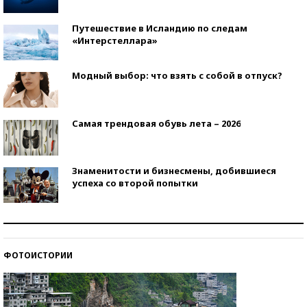
Путешествие в Исландию по следам
«Интерстеллара»
Модный выбор: что взять с собой в отпуск?
Самая трендовая обувь лета – 2026
Знаменитости и бизнесмены, добившиеся
успеха со второй попытки
Как защититься от солнца на курорте?
ФОТОИСТОРИИ
Кто изобрел средства связи?