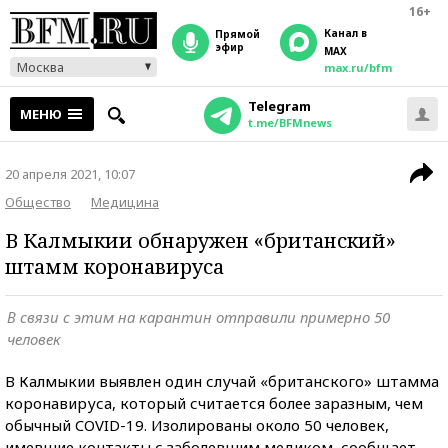
16+
Канал в
прямой
эфир
MAX
Москва
max.ru/bfm
Telegram
МЕНЮ
t.me/BFMnews
20 апреля 2021, 10:07
Общество
Медицина
В Калмыкии обнаружен «британский»
штамм коронавируса
В связи с этим на карантин отправили примерно 50
человек
В Калмыкии выявлен один случай «британского» штамма
коронавируса, который считается более заразным, чем
обычный COVID-19. Изолированы около 50 человек,
имевшие контакты с заболевшим медиком, сообщает