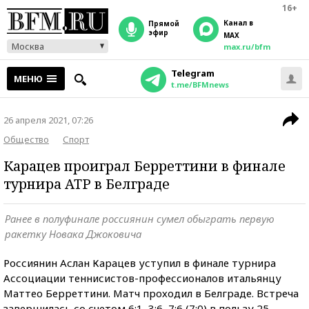
16+
Канал в
прямой
эфир
MAX
Москва
max.ru/bfm
Telegram
МЕНЮ
t.me/BFMnews
26 апреля 2021, 07:26
Общество
Спорт
Карацев проиграл Берреттини в финале
турнира ATP в Белграде
Ранее в полуфинале россиянин сумел обыграть первую
ракетку Новака Джоковича
Россиянин Аслан Карацев уступил в финале турнира
Ассоциации теннисистов-профессионалов итальянцу
Маттео Берреттини. Матч проходил в Белграде. Встреча
завершилась со счетом 6:1, 3:6, 7:6 (7:0) в пользу 25-