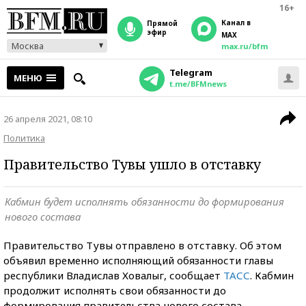
16+
Канал в
прямой
эфир
MAX
Москва
max.ru/bfm
Telegram
МЕНЮ
t.me/BFMnews
26 апреля 2021, 08:10
Политика
Правительство Тувы ушло в отставку
Кабмин будет исполнять обязанности до формирования
нового состава
Правительство Тувы отправлено в отставку. Об этом
объявил временно исполняющий обязанности главы
республики Владислав Ховалыг, сообщает
ТАСС
. Кабмин
продолжит исполнять свои обязанности до
формирования правительства нового состава.