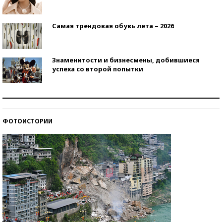
Самая трендовая обувь лета – 2026
Знаменитости и бизнесмены, добившиеся
успеха со второй попытки
Как защититься от солнца на курорте?
ФОТОИСТОРИИ
Кто изобрел средства связи?