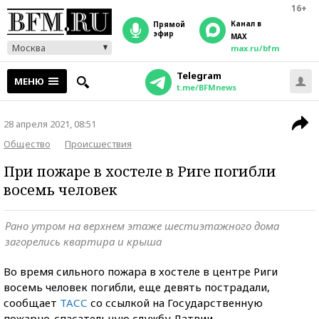
16+
Канал в
прямой
эфир
MAX
Москва
max.ru/bfm
Telegram
МЕНЮ
t.me/BFMnews
28 апреля 2021, 08:51
Общество
Происшествия
При пожаре в хостеле в Риге погибли
восемь человек
Рано утром на верхнем этаже шестиэтажного дома
загорелись квартира и крыша
Во время сильного пожара в хостеле в центре Риги
восемь человек погибли, еще девять пострадали,
сообщает
ТАСС
со ссылкой на Государственную
пожарно-спасательную службу Латвии.