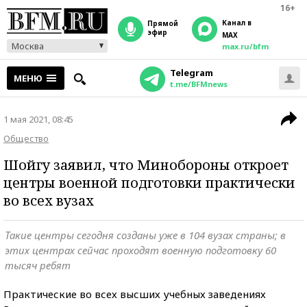
16+
Канал в
прямой
эфир
MAX
Москва
max.ru/bfm
Telegram
МЕНЮ
t.me/BFMnews
1 мая 2021, 08:45
Общество
Шойгу заявил, что Минобороны откроет
центры военной подготовки практически
во всех вузах
Такие центры сегодня созданы уже в 104 вузах страны; в
этих центрах сейчас проходят военную подготовку 60
тысяч ребят
Практические во всех высших учебных заведениях