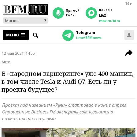
16+
Канал в
прямой
эфир
MAX
Москва
max.ru/bfm
Telegram
МЕНЮ
t.me/BFMnews
12 мая 2021, 14:55
Авто
В «народном каршеринге» уже 400 машин,
в том числе Tesla и Audi Q7. Есть ли у
проекта будущее?
Проект под названием «Рули» стартовал в конце апреля.
Опрошенные Business FM эксперты сомневаются в
возможности его успеха