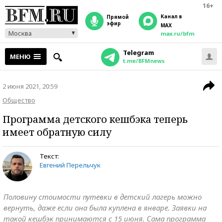
16+
Канал в
прямой
эфир
MAX
Москва
max.ru/bfm
Telegram
МЕНЮ
t.me/BFMnews
2 июня 2021, 20:59
Общество
Программа детского кешбэка теперь
имеет обратную силу
Текст:
Евгений Перельчук
Половину стоимости путевки в детский лагерь можно
вернуть, даже если она была куплена в январе. Заявки на
такой кешбэк принимаются с 15 июня. Сама программа