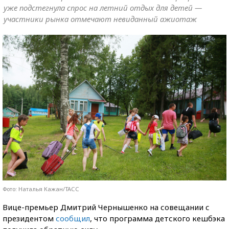
уже подстегнула спрос на летний отдых для детей —
участники рынка отмечают невиданный ажиотаж
Фото: Наталья Кажан/ТАСС
Вице-премьер Дмитрий Чернышенко на совещании с
президентом
сообщил
, что программа детского кешбэка