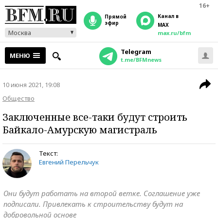
16+
Канал в
прямой
эфир
MAX
Москва
max.ru/bfm
Telegram
МЕНЮ
t.me/BFMnews
10 июня 2021, 19:08
Общество
Заключенные все-таки будут строить
Байкало-Амурскую магистраль
Текст:
Евгений Перельчук
Они будут работать на второй ветке. Соглашение уже
подписали. Привлекать к строительству будут на
добровольной основе