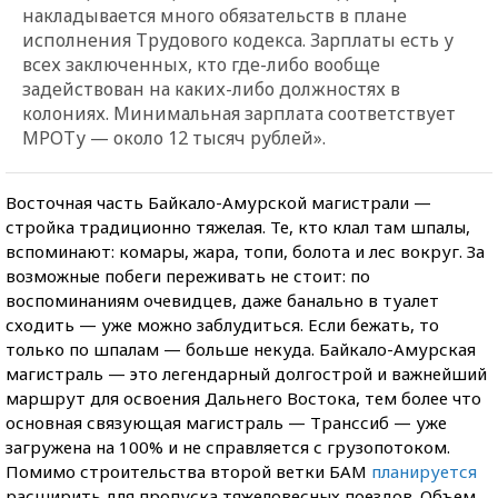
накладывается много обязательств в плане
исполнения Трудового кодекса. Зарплаты есть у
всех заключенных, кто где-либо вообще
задействован на каких-либо должностях в
колониях. Минимальная зарплата соответствует
МРОТу — около 12 тысяч рублей».
Восточная часть Байкало-Амурской магистрали —
стройка традиционно тяжелая. Те, кто клал там шпалы,
вспоминают: комары, жара, топи, болота и лес вокруг. За
возможные побеги переживать не стоит: по
воспоминаниям очевидцев, даже банально в туалет
сходить — уже можно заблудиться. Если бежать, то
только по шпалам — больше некуда. Байкало-Амурская
магистраль — это легендарный долгострой и важнейший
маршрут для освоения Дальнего Востока, тем более что
основная связующая магистраль — Транссиб — уже
загружена на 100% и не справляется с грузопотоком.
Помимо строительства второй ветки БАМ
планируется
расширить для пропуска тяжеловесных поездов. Объем