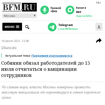
16+
Канал в
прямой
эфир
MAX
Москва
max.ru/bfm
Telegram
МЕНЮ
t.me/BFMnews
16 июня 2021, 12:40
Общество
Актуальная тема:
Пандемия коронавируса
Собянин обязал работодателей до 15
июля отчитаться о вакцинации
сотрудников
По словам мэра, власти Москвы намерены провести
массовую вакцинацию от коронавируса в самые короткие
сроки