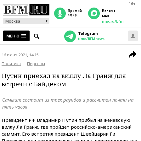
16+
Канал в
прямой
эфир
MAX
Москва
max.ru/bfm
Telegram
МЕНЮ
t.me/BFMnews
16 июня 2021, 14:15
Политика
Персоны
Путин приехал на виллу Ла Гранж для
встречи с Байденом
Саммит состоит из трех раундов и рассчитан почти на
пять часов
Президент РФ Владимир Путин прибыл на женевскую
виллу Ла Гранж, где пройдет российско-американский
саммит. Его встретил президент Швейцарии Ги
Пармелен, они поздоровались за руку, переговорили «на