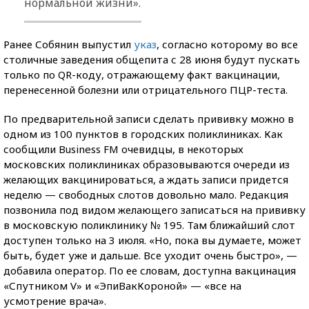
нормальной жизни».
Ранее Собянин выпустил
указ
, согласно которому во все
столичные заведения общепита с 28 июня будут пускать
только по QR-коду, отражающему факт вакцинации,
перенесенной болезни или отрицательного ПЦР-теста.
По предварительной записи сделать прививку можно в
одном из 100 пунктов в городских поликлиниках. Как
сообщили Business FM очевидцы, в некоторых
московских поликлиниках образовываются очереди из
желающих вакцинироваться, а ждать записи придется
неделю — свободных слотов довольно мало. Редакция
позвонила под видом желающего записаться на прививку
в московскую поликлинику № 195. Там ближайший слот
доступен только на 3 июля. «Но, пока вы думаете, может
быть, будет уже и дальше. Все уходит очень быстро», —
добавила оператор. По ее словам, доступна вакцинация
«Спутником V» и «ЭпиВакКороной» — «все на
усмотрение врача».