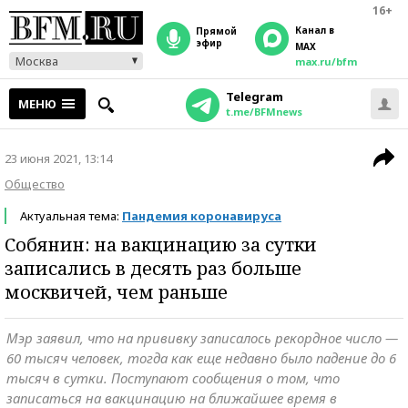
16+
Канал в
прямой
эфир
MAX
Москва
max.ru/bfm
Telegram
МЕНЮ
t.me/BFMnews
23 июня 2021, 13:14
Общество
Актуальная тема:
Пандемия коронавируса
Собянин: на вакцинацию за сутки
записались в десять раз больше
москвичей, чем раньше
Мэр заявил, что на прививку записалось рекордное число —
60 тысяч человек, тогда как еще недавно было падение до 6
тысяч в сутки. Поступают сообщения о том, что
записаться на вакцинацию на ближайшее время в