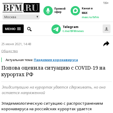
16+
Канал в
прямой
эфир
MAX
Москва
max.ru/bfm
Telegram
МЕНЮ
t.me/BFMnews
25 июня 2021, 14:48
Общество
Актуальная тема:
Пандемия коронавируса
Попова оценила ситуацию с COVID-19 на
курортах РФ
Эпидситуацию на курортах удается сдерживать, но она
остается напряженной
Эпидемиологическую ситуацию с распространением
коронавируса на российских курортах удается