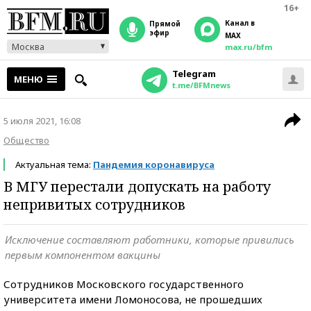
16+
Канал в
прямой
эфир
MAX
Москва
max.ru/bfm
Telegram
МЕНЮ
t.me/BFMnews
5 июля 2021, 16:08
Общество
Актуальная тема:
Пандемия коронавируса
В МГУ перестали допускать на работу
непривитых сотрудников
Исключение составляют работники, которые привились
первым компонентом вакцины
Сотрудников Московского государственного
университета имени Ломоносова, не прошедших