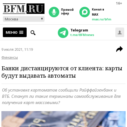
16+
Канал в
прямой
эфир
MAX
Москва
max.ru/bfm
Telegram
МЕНЮ
t.me/BFMnews
9 июля 2021, 11:19
Финансы
Банки дистанцируются от клиента: карты
будут выдавать автоматы
Об установке картоматов сообщили Райффайзенбанк и
ВТБ. Станут ли такие терминалы самообслуживания для
получения карт массовыми?