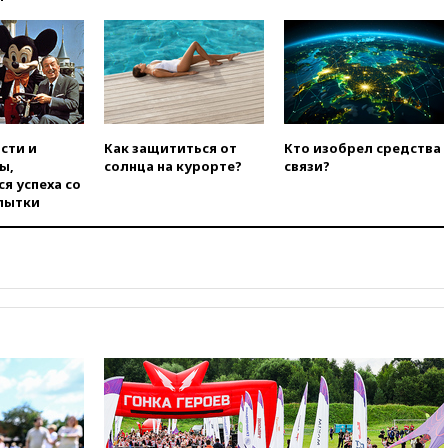
вчера, 18:55
Минобороны
отчиталось об ударах по двум
украинским сухогрузам в
Черном море
вчера, 18:47
Школьники из РФ
стали абсолютными
сти и
Как защититься от
Кто изобрел средства
чемпионами на олимпиаде по
ы,
солнца на курорте?
связи?
ИИ
я успеха со
вчера, 18:39
Два человека
пытки
погибли в результате удара
ВСУ по многоэтажке в Керчи
вчера, 18:25
Беспилотник
атаковал турецкий сухогруз у
побережья Новороссийска
вчера, 18:18
Товарооборот
Китая и России вырос в этом
году более чем на четверть
вчера, 17:55
Мужчина получил
ранения при атаке дрона на
Белгородскую область