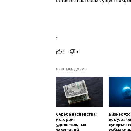
остается плотским существом, о
.
0
0
РЕКОМЕНДУЕМ:
Судьба наследства:
Бизнес ух
истории
воду: заче
удивительных
суперъяхт
завещаний
субмарин