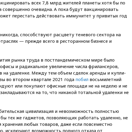
кцинировать всех 7,8 млрд жителей планеты хотя бы по
вчера, 22:15
Три человека
а совершенно очевидна. А пока будут вакцинировать
получили ножевые ранения
ожет перестать действовать иммунитет у привитых год
при нападении в Чехии
вчера, 22:00
Путин поручил
выделить средства на новые
никогда, способствуют расцвету теневого сектора на
РЛС для Белгородской
отраслях — прежде всего в ресторанном бизнесе и
области
вчера, 21:56
The Atlantic: Маск
отказал Украине в
вития рынка труда в постпандемическом мире было
использовании Starlink для
офисы и радикальное увеличение числа фрилансеров,
атак вглубь РФ
 на удаленке. Между тем объем сделок аренды и купли-
вчера, 21:35
После пожара на
ы во втором квартале 2021 года
побил
восьмилетний
складе в Брянске возбудили
ендуют или покупают офисные площади не на неделю и не
уголовное дело
 закладываются на то, что никакой тотальной удаленки не
вчера, 21:26
Лидеры сборной
РФ по гимнастике получили
официальный отказ в визах от
бительская цивилизация и невозможность полностью
Хорватии
 бы тех же гаджетов, позволяющих работать удаленно, не
вчера, 21:15
Пентагон
и хранения любых товаров, даже если повсеместно
опубликовал 16 новых видео с
ю, исключают возможность полного отказа от