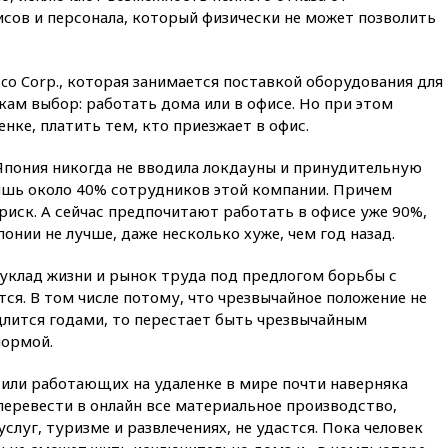
НЛО
сов и персонала, который физически не может позволить
вчера, 21:00
На границе
Украины с Польшей скопилось
свыше 6,5 тысячи грузовиков
co Corp., которая занимается поставкой оборудования для
вчера, 20:53
Швыдкой:
ам выбор: работать дома или в офисе. Но при этом
«Интервидение» точно
енке, платить тем, кто приезжает в офис.
пройдет в 2026 году
(Япония никогда не вводила локдауны и принудительную
вчера, 20:45
ПВО за день
сбила еще 75 украинских
лишь около 40% сотрудников этой компании. Причем
беспилотников над Россией
риск. А сейчас предпочитают работать в офисе уже 90%,
понии не лучше, даже несколько хуже, чем год назад.
вчера, 20:35
Велосипедист
погиб при атаке FPV-дрона в
Белгородской области
клад жизни и рынок труда под предлогом борьбы с
тся. В том числе потому, что чрезвычайное положение не
вчера, 20:30
Лидию Невзорову
длится годами, то перестает быть чрезвычайным
заочно арестовали по делу о
финансировании
нормой.
экстремизма
 или работающих на удаленке в мире почти наверняка
вчера, 20:20
Суд США
постановил остановить
перевести в онлайн все материальное производство,
строительство бального зала в
услуг, туризме и развлечениях, не удастся. Пока человек
Белом доме