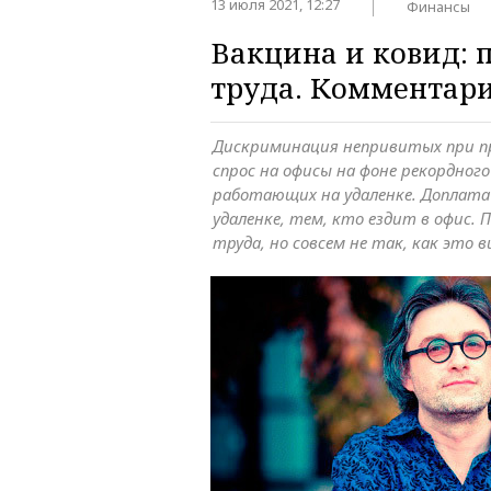
13 июля 2021, 12:27
Финансы
Вакцина и ковид: 
труда. Комментар
Дискриминация непривитых при пр
спрос на офисы на фоне рекордног
работающих на удаленке. Доплата
удаленке, тем, кто ездит в офис.
труда, но совсем не так, как это в