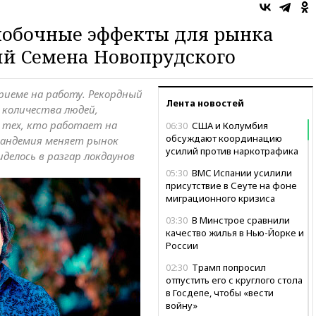
побочные эффекты для рынка
ий Семена Новопрудского
иеме на работу. Рекордный
Лента новостей
о количества людей,
 тех, кто работает на
06:30
США и Колумбия
обсуждают координацию
 Пандемия меняет рынок
усилий против наркотрафика
иделось в разгар локдаунов
05:30
ВМС Испании усилили
присутствие в Сеуте на фоне
миграционного кризиса
03:30
В Минстрое сравнили
качество жилья в Нью-Йорке и
России
02:30
Трамп попросил
отпустить его с круглого стола
в Госдепе, чтобы «вести
войну»