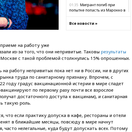
01:35
Мигрант погиб при
попытке попасть из Марокко в
Сеуту на параплане
Все новости »
00:30
FT: ЕС не готов принять в
блок Украину из-за уровня
коррупции
вчера, 23:35
Лукашенко
приеме на работу уже
объяснил экономическую
зали из-за того, что они непривитые. Таковы
результаты
выгоду безвизового режима с
В Москве с такой проблемой столкнулись 15% опрошенных.
ЕС
вчера, 22:59
На башню
 на работу непривитых пока нет ни в России, ни в других
ресторана «Армения» в
рынка труда по санитарному признаку. Впрочем, с
Москве вернут утраченную
22 году градус вакцинационной истерии в мире спадет
скульптуру балерины
овакцинируют по первому разу почти все взрослое
вчера, 22:45
Литовец
 получат достаточного доступа к вакцинам), и санитарная
протаранил погранпункт при
ь такую роль.
попытке попасть в Россию
вчера, 22:28
Бессент
я, что если практику допуска в кафе, рестораны и отели
анонсировал скорое
енят в ближайшие месяцы, повсюду в мире начнут
соглашение о прекращении
я, часто нелегальные, куда будут допускать всех. Потому
огня США и Ирана