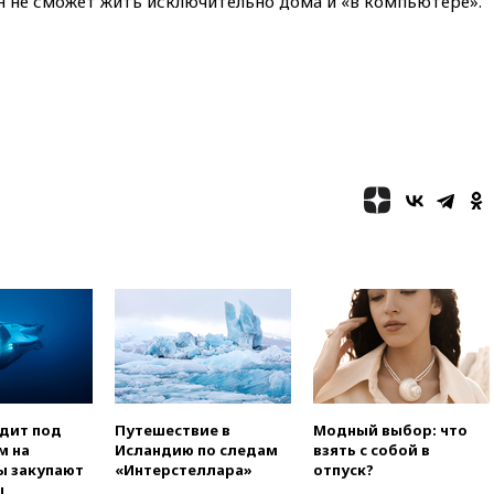
н не сможет жить исключительно дома и «в компьютере».
вчера, 20:15
Сенат США
одобрил ужесточение
санкций против России и
Ирана
вчера, 20:00
СК возбудил дело
против журналистки Катерины
Гордеевой о фейках о ВС
России
вчера, 19:45
ISU предоставил
нейтральный статус
фигуристкам Валиевой и
Трусовой
вчера, 19:35
Зеленский
впервые совершил
официальный визит в Сербию
вчера, 19:19
Россиянка
погибла во Французских
Альпах
одит под
Путешествие в
Модный выбор: что
м на
Исландию по следам
взять с собой в
вчера, 19:00
Открытое
ы закупают
«Интерстеллара»
отпуск?
горение на складе в Брянске
ы
ликвидировано