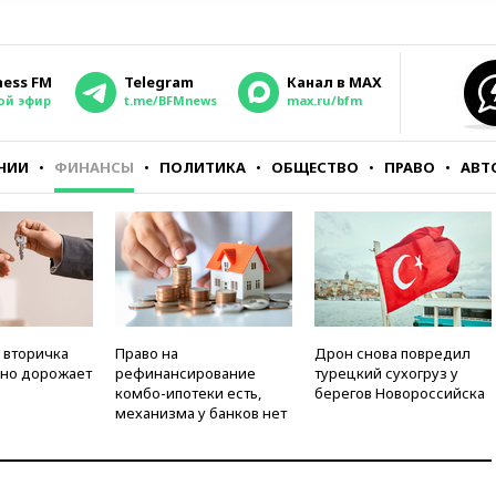
ness FM
Telegram
Канал в MAX
ой эфир
t.me/BFMnews
max.ru/bfm
НИИ
ФИНАНСЫ
ПОЛИТИКА
ОБЩЕСТВО
ПРАВО
АВТ
 вторичка
Право на
Дрон снова повредил
но дорожает
рефинансирование
турецкий сухогруз у
комбо-ипотеки есть,
берегов Новороссийска
механизма у банков нет