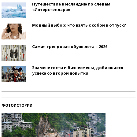
Путешествие в Исландию по следам
«Интерстеллара»
Модный выбор: что взять с собой в отпуск?
Самая трендовая обувь лета – 2026
Знаменитости и бизнесмены, добившиеся
успеха со второй попытки
Как защититься от солнца на курорте?
ФОТОИСТОРИИ
Кто изобрел средства связи?