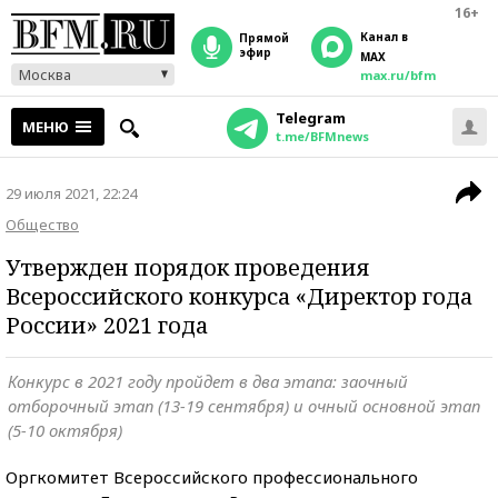
16+
Канал в
прямой
эфир
MAX
Москва
max.ru/bfm
Telegram
МЕНЮ
t.me/BFMnews
29 июля 2021, 22:24
Общество
Утвержден порядок проведения
Всероссийского конкурса «Директор года
России» 2021 года
Конкурс в 2021 году пройдет в два этапа: заочный
отборочный этап (13-19 сентября) и очный основной этап
(5-10 октября)
Оргкомитет Всероссийского профессионального