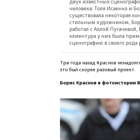
двух известных сценографов
человека: Толя Исаенко и Б
существовала некоторая ко
стильным художником, Бор
работал с Аллой Пугачевой, 
клиентура у них была прим
сценографию в своего рода
Три года назад Краснов ненадол
это был скорее разовый проект.
Борис Краснов в фотоистории B