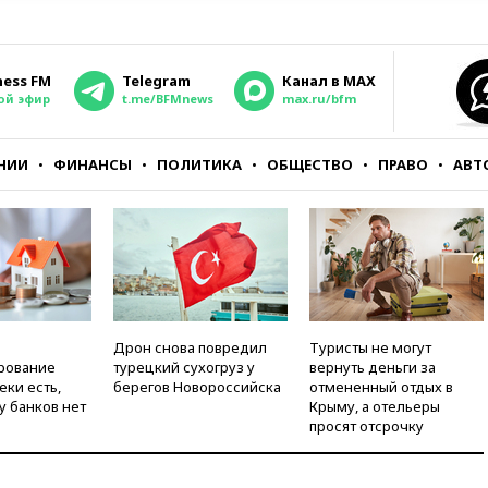
ness FM
Telegram
Канал в MAX
ой эфир
t.me/BFMnews
max.ru/bfm
НИИ
ФИНАНСЫ
ПОЛИТИКА
ОБЩЕСТВО
ПРАВО
АВТ
Дрон снова повредил
Туристы не могут
рование
турецкий сухогруз у
вернуть деньги за
еки есть,
берегов Новороссийска
отмененный отдых в
у банков нет
Крыму, а отельеры
просят отсрочку