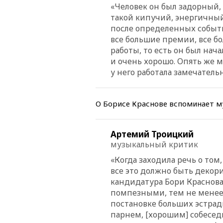
«Человек он был задорный,
такой кипучий, энергичный 
после определенных событий
все большие премии, все б
работы, то есть он был нача
и очень хорошо. Опять же м
у него работала замечатель
О Борисе Краснове вспоминает 
Артемий Троицкий
музыкальный критик
«Когда заходила речь о том
все это должно быть декор
кандидатура Бори Краснова
помпезными, тем не менее 
постановке больших эстра
па
рнем, [хорошим] собе
сед