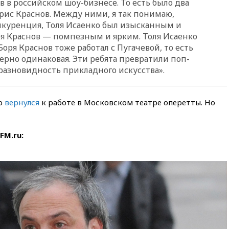
 в российском шоу-бизнесе. То есть было два
Гордеевой о фейках о ВС
орис Краснов. Между ними, я так понимаю,
России
нкуренция, Толя Исаенко был изысканным и
вчера, 19:45
ISU предоставил
я Краснов — помпезным и ярким. Толя Исаенко
нейтральный статус
Боря Краснов тоже работал с Пугачевой, то есть
фигуристкам Валиевой и
Трусовой
ерно одинаковая. Эти ребята превратили поп-
 разновидность прикладного искусства».
вчера, 19:35
Зеленский
впервые совершил
официальный визит в Сербию
го
вернулся
к работе в Московском театре оперетты. Но
вчера, 19:19
Россиянка
погибла во Французских
Альпах
FM.ru:
вчера, 19:00
Открытое
горение на складе в Брянске
ликвидировано
вчера, 18:55
Минобороны
отчиталось об ударах по двум
украинским сухогрузам в
Черном море
вчера, 18:47
Школьники из РФ
стали абсолютными