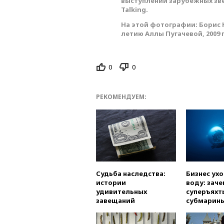
выступлений зарубежных зве
Talking.
На этой фотографии: Борис 
летию Аллы Пугачевой, 2009 
0
0
РЕКОМЕНДУЕМ:
Судьба наследства:
Бизнес ух
истории
воду: заче
удивительных
суперъяхт
завещаний
субмарин