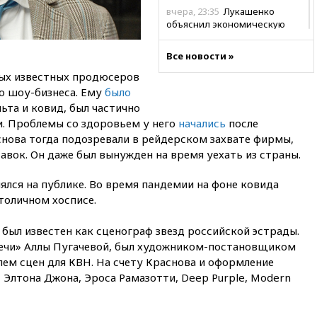
вчера, 23:35
Лукашенко
объяснил экономическую
выгоду безвизового режима с
ЕС
Все новости »
вчера, 22:59
На башню
мых известных продюсеров
ресторана «Армения» в
о шоу-бизнеса. Ему
было
Москве вернут утраченную
льта и ковид, был частично
скульптуру балерины
и. Проблемы со здоровьем у него
начались
после
вчера, 22:45
Литовец
аснова тогда подозревали в рейдерском захвате фирмы,
протаранил погранпункт при
вок. Он даже был вынужден на время уехать из страны.
попытке попасть в Россию
вчера, 22:28
Бессент
ялся на публике. Во время пандемии на фоне ковида
анонсировал скорое
толичном хосписе.
соглашение о прекращении
огня США и Ирана
 был известен как сценограф звезд российской эстрады.
вчера, 22:15
Три человека
ечи» Аллы Пугачевой, был художником-постановщиком
получили ножевые ранения
ем сцен для КВН. На счету Краснова и оформление
при нападении в Чехии
Элтона Джона, Эроса Рамазотти, Deep Purple, Modern
вчера, 22:00
Путин поручил
выделить средства на новые
РЛС для Белгородской