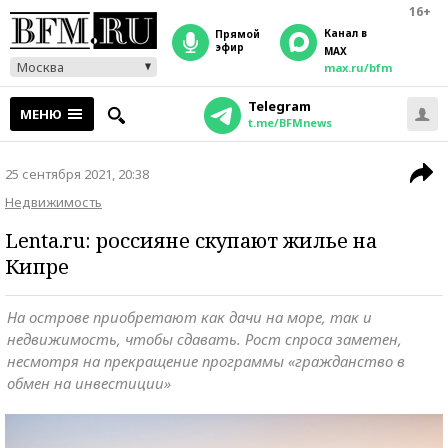
16+
Канал в
прямой
эфир
MAX
Москва
max.ru/bfm
Telegram
МЕНЮ
t.me/BFMnews
25 сентября 2021, 20:38
Недвижимость
Lenta.ru: россияне скупают жилье на
Кипре
На острове приобретают как дачи на море, так и
недвижимость, чтобы сдавать. Рост спроса заметен,
несмотря на прекращение программы «гражданство в
обмен на инвестиции»