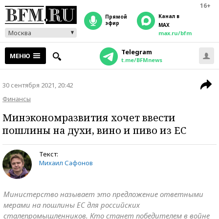
16+
Канал в
прямой
эфир
MAX
Москва
max.ru/bfm
Telegram
МЕНЮ
t.me/BFMnews
30 сентября 2021, 20:42
Финансы
Минэкономразвития хочет ввести
пошлины на духи, вино и пиво из ЕС
Текст:
Михаил Сафонов
Министерство называет это предложение ответными
мерами на пошлины ЕС для российских
сталепромышленников. Кто станет победителем в войне