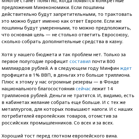
Многое станет понятно, когда появятся конкретные
предложения Минэкономики. Если пошлины
действительно будут запретительными, то трактовать
это можно будет именно как ответ Европе. Если же
пошлины будут умеренными, то можно предположить,
что основная цель — не столько ответить Евросоюзу,
сколько собрать дополнительные средства в казну.
Хотя у нашего бюджета и так проблем нет. Только за
первое полугодие профицит
составил
почти 800
миллиардов рублей. А в следующем году Минфин
ждет
профицита в 1% ВВП, в деньгах это больше триллиона.
Плюс к этому у нас огромные резервы — в Фонде
национального благосостояния
сейчас
лежит 14
триллионов рублей. Деньги не тратятся. И, видимо, есть
в кабинетах желание собрать еще больше. И с тех же
металлургов, для которых повышают налоги. И с наших
потребителей европейских товаров, отомстив за
российских промышленников. Со всех и за всех.
Хороший тост перед глотком европейского вина.