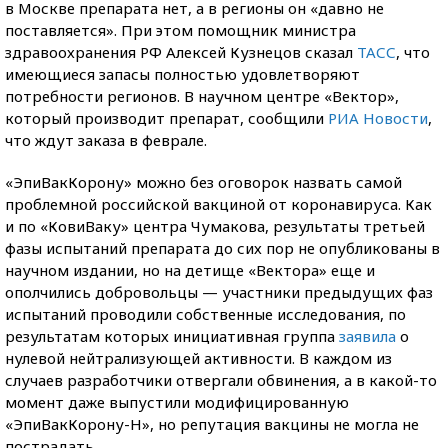
в Москве препарата нет, а в регионы он «давно не
поставляется». При этом помощник министра
здравоохранения РФ Алексей Кузнецов сказал
ТАСС
, что
имеющиеся запасы полностью удовлетворяют
потребности регионов. В научном центре «Вектор»,
который производит препарат, сообщили
РИА Новости
,
что ждут заказа в феврале.
«ЭпиВакКорону» можно без оговорок назвать самой
проблемной российской вакциной от коронавируса. Как
и по «КовиВаку» центра Чумакова, результаты третьей
фазы испытаний препарата до сих пор не опубликованы в
научном издании, но на детище «Вектора» еще и
ополчились добровольцы — участники предыдущих фаз
испытаний проводили собственные исследования, по
результатам которых инициативная группа
заявила
о
нулевой нейтрализующей активности. В каждом из
случаев разработчики отвергали обвинения, а в какой-то
момент даже выпустили модифицированную
«ЭпиВакКорону-Н», но репутация вакцины не могла не
пострадать.