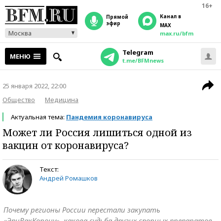
16+
Канал в
прямой
эфир
MAX
Москва
max.ru/bfm
Telegram
МЕНЮ
t.me/BFMnews
25 января 2022, 22:00
Общество
Медицина
Актуальная тема:
Пандемия коронавируса
Может ли Россия лишиться одной из
вакцин от коронавируса?
Текст:
Андрей Ромашков
Почему регионы России перестали закупать
«ЭпиВакКорону», какова судьба других спорных препаратов