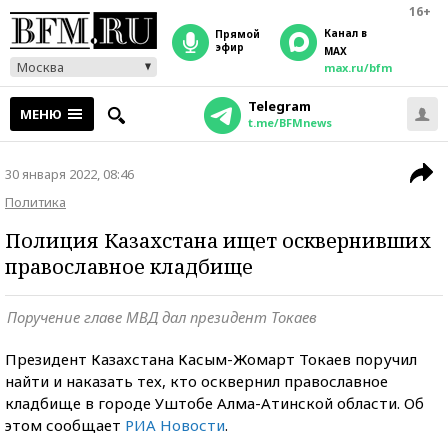
16+
Канал в
прямой
эфир
MAX
Москва
max.ru/bfm
Telegram
МЕНЮ
t.me/BFMnews
30 января 2022, 08:46
Политика
Полиция Казахстана ищет осквернивших
православное кладбище
Поручение главе МВД дал президент Токаев
Президент Казахстана Касым-Жомарт Токаев поручил
найти и наказать тех, кто осквернил православное
кладбище в городе Уштобе Алма-Атинской области. Об
этом сообщает
РИА Новости
.