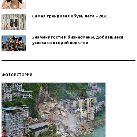
Самая трендовая обувь лета – 2026
Знаменитости и бизнесмены, добившиеся
успеха со второй попытки
Как защититься от солнца на курорте?
ФОТОИСТОРИИ
Кто изобрел средства связи?