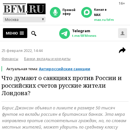
16+
Канал в
прямой
эфир
MAX
Москва
max.ru/bfm
Telegram
МЕНЮ
t.me/BFMnews
25 февраля 2022, 14:44
Финансы
Банки, вклады и кредиты
Актуальная тема:
Антироссийские санкции
Что думают о санкциях против России и
российских счетов русские жители
Лондона?
Борис Джонсон объявил о лимите в размере 50 тысяч
фунтов на вклады россиян в британских банках. Эта мера
направлена против состоятельных граждан, но, по словам
местных жителей, может ударить по среднему классу