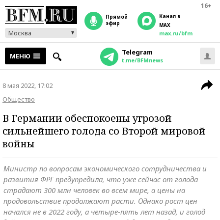
16+
Канал в
прямой
эфир
MAX
Москва
max.ru/bfm
Telegram
МЕНЮ
t.me/BFMnews
8 мая 2022, 17:02
Общество
В Германии обеспокоены угрозой
сильнейшего голода со Второй мировой
войны
Министр по вопросам экономического сотрудничества и
развития ФРГ предупредила, что уже сейчас от голода
страдают 300 млн человек во всем мире, а цены на
продовольствие продолжают расти. Однако рост цен
начался не в 2022 году, а четыре-пять лет назад, и голод