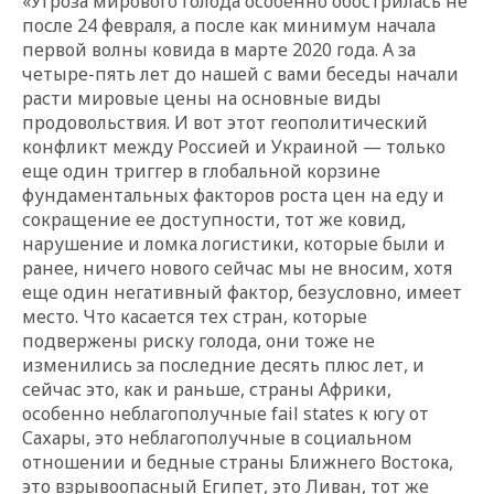
«Угроза мирового голода особенно обострилась не
после 24 февраля, а после как минимум начала
первой волны ковида в марте 2020 года. А за
четыре-пять лет до нашей с вами беседы начали
расти мировые цены на основные виды
продовольствия. И вот этот геополитический
конфликт между Россией и Украиной — только
еще один триггер в глобальной корзине
фундаментальных факторов роста цен на еду и
сокращение ее доступности, тот же ковид,
нарушение и ломка логистики, которые были и
ранее, ничего нового сейчас мы не вносим, хотя
еще один негативный фактор, безусловно, имеет
место. Что касается тех стран, которые
подвержены риску голода, они тоже не
изменились за последние десять плюс лет, и
сейчас это, как и раньше, страны Африки,
особенно неблагополучные fail states к югу от
Сахары, это неблагополучные в социальном
отношении и бедные страны Ближнего Востока,
это взрывоопасный Египет, это Ливан, тот же