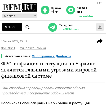
16+
Канал в
прямой
эфир
MAX
Москва
max.ru/bfm
Telegram
МЕНЮ
t.me/BFMnews
10 мая 2022, 15:42
Финансы
Макроэкономика
Актуальная тема:
Обострение в Донбассе
ФРС: инфляция и ситуация на Украине
являются главными угрозами мировой
финансовой системе
Они способны спровоцировать снижение объема
производства и сокращение рабочих мест
Российская спецоперация на Украине и растущая