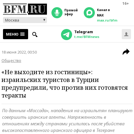
16+
Канал в
прямой
эфир
MAX
Москва
max.ru/bfm
Telegram
МЕНЮ
t.me/BFMnews
18 июня 2022, 00:50
Общество
«Не выходите из гостиницы»:
израильских туристов в Турции
предупредили, что против них готовятся
теракты
По данным «Моссада», нападения на израильтян планируют
совершить иранские агенты. Напряженность в
отношениях между странами усилилась после убийства
высокопоставленного иранского офицера в Тегеране