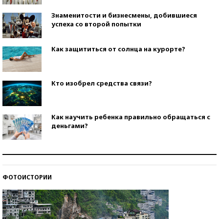
Знаменитости и бизнесмены, добившиеся
успеха со второй попытки
Как защититься от солнца на курорте?
Кто изобрел средства связи?
Как научить ребенка правильно обращаться с
деньгами?
Рекорды ЕГЭ: в каких регионах больше всего
стобалльников?
ФОТОИСТОРИИ
Самые модные пляжи — 2026