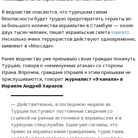
В ведомстве опасаются, что турецким силам
безопасности будет трудно предотвратить теракты из-
за большого количества израильтян в Стамбуле — около
двух тысяч человек, пишет израильская газета
Haaretz
.
Несколько ячеек террористов действуют одновременно,
заявляют в «Моссаде».
Ранее ведомство уже призывало своих граждан покинуть
Турцию, говоря о «неминуемых атаках» со стороны
Ирана. Впрочем, граждане Израиля к этим призывам не
прислушиваются, говорит
журналист «9 канала» в
Израиле Андрей Харазов
:
— Действительно, в последнюю неделю из
Турции поступают постоянные сведения со
ссылкой на разные источники в израильских и в
турецких спецслужбах. Были уже сигналы, что
прямо за израильскими гражданами, туристами,
на этой неделе следили и готовились в них то ли