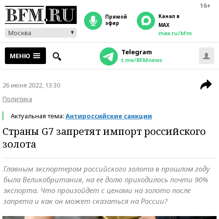
16+
Канал в
прямой
эфир
MAX
Москва
max.ru/bfm
Telegram
МЕНЮ
t.me/BFMnews
26 июня 2022, 13:30
Политика
Актуальная тема:
Антироссийские санкции
Страны G7 запретят импорт российского
золота
Главным экспортером российского золота в прошлом году
была Великобритания, на ее долю приходилось почти 90%
экспорта. Что произойдет с ценами на золото после
запрета и как он может сказаться на России?