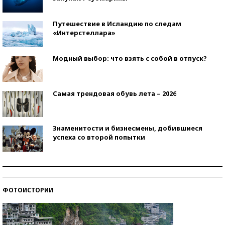
Путешествие в Исландию по следам
«Интерстеллара»
Модный выбор: что взять с собой в отпуск?
Самая трендовая обувь лета – 2026
Знаменитости и бизнесмены, добившиеся
успеха со второй попытки
Как защититься от солнца на курорте?
ФОТОИСТОРИИ
Кто изобрел средства связи?