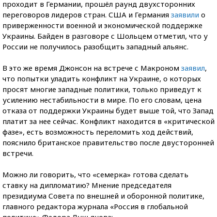
проходит в Германии, прошёл раунд двухсторонних
переговоров лидеров стран. США и Германия
заявили
о
приверженности военной и экономической поддержке
Украины. Байден в разговоре с Шольцем отметил, что у
России не получилось разобщить западный альянс.
В это же время Джонсон на встрече с Макроном
заявил
,
что попытки уладить конфликт на Украине, о которых
просят многие западные политики, только приведут к
усилению нестабильности в мире. По его словам, цена
отказа от поддержки Украины будет выше той, что Запад
платит за нее сейчас. Конфликт находится в «критической
фазе», есть возможность переломить ход действий,
пояснило британское правительство после двусторонней
встречи.
Можно ли говорить, что «семерка» готова сделать
ставку на дипломатию? Мнение председателя
президиума Совета по внешней и оборонной политике,
главного редактора журнала «Россия в глобальной
политике» Федора Лукьянова: