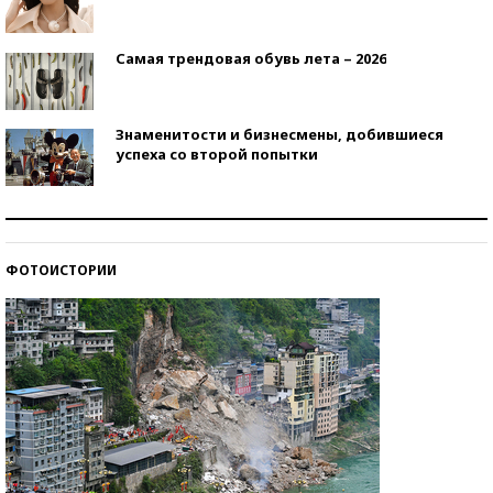
Самая трендовая обувь лета – 2026
Знаменитости и бизнесмены, добившиеся
успеха со второй попытки
Как защититься от солнца на курорте?
ФОТОИСТОРИИ
Кто изобрел средства связи?