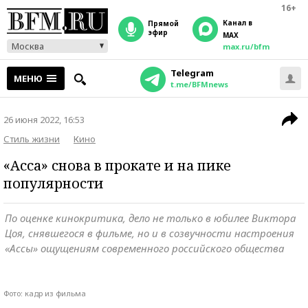
16+
Канал в
прямой
эфир
MAX
Москва
max.ru/bfm
Telegram
МЕНЮ
t.me/BFMnews
26 июня 2022, 16:53
Стиль жизни
Кино
«Асса» снова в прокате и на пике
популярности
По оценке кинокритика, дело не только в юбилее Виктора
Цоя, снявшегося в фильме, но и в созвучности настроения
«Ассы» ощущениям современного российского общества
Фото: кадр из фильма