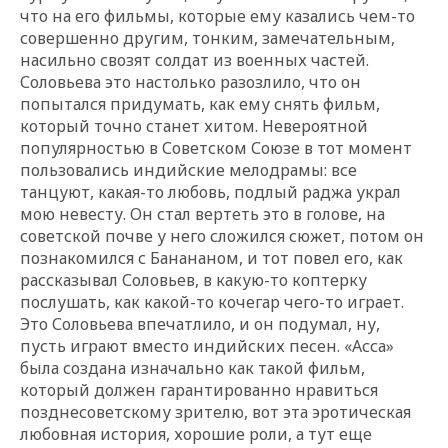
что на его фильмы, которые ему казались чем-то
совершенно другим, тонким, замечательным,
насильно свозят солдат из военных частей.
Соловьева это настолько разозлило, что он
попытался придумать, как ему снять фильм,
который точно станет хитом. Невероятной
популярностью в Советском Союзе в тот момент
пользовались индийские мелодрамы: все
танцуют, какая-то любовь, подлый раджа украл
мою невесту. Он стал вертеть это в голове, на
советской почве у него сложился сюжет, потом он
познакомился с Банананом, и тот повел его, как
рассказывал Соловьев, в какую-то коптерку
послушать, как какой-то кочегар чего-то играет.
Это Соловьева впечатлило, и он подумал, ну,
пусть играют вместо индийских песен. «Асса»
была создана изначально как такой фильм,
который должен гарантированно нравиться
позднесоветскому зрителю, вот эта эротическая
любовная история, хорошие роли, а тут еще