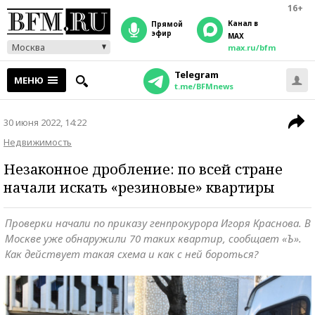
16+
Канал в
прямой
эфир
MAX
Москва
max.ru/bfm
Telegram
МЕНЮ
t.me/BFMnews
30 июня 2022, 14:22
Недвижимость
Незаконное дробление: по всей стране
начали искать «резиновые» квартиры
Проверки начали по приказу генпрокурора Игоря Краснова. В
Москве уже обнаружили 70 таких квартир, сообщает «Ъ».
Как действует такая схема и как с ней бороться?