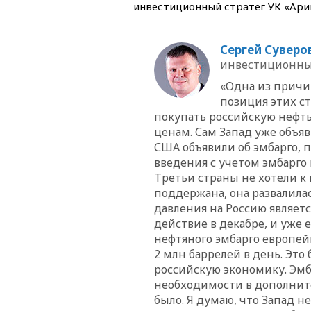
инвестиционный стратег УК «Ари
Сергей Суверо
инвестиционный
«Одна из причи
позиция этих с
т
покупать российскую нефть
ценам. Сам Запад уже объяв
США объявили об эмбарго, 
введения с учетом эмбарго
Третьи страны не хотели к
поддержана, она развалила
давления на Россию являетс
действие в декабре, и уже 
нефтяного эмбарг
о европей
2 млн баррелей в день. Это
российскую экономику. Эмб
необходимости в дополнит
было. Я думаю, что Запад не