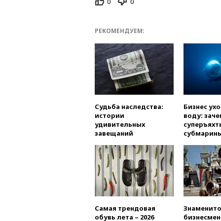
0
0
РЕКОМЕНДУЕМ:
Судьба наследства:
Бизнес ух
истории
воду: заче
удивительных
суперъяхт
завещаний
субмарин
Самая трендовая
Знаменито
обувь лета – 2026
бизнесмен