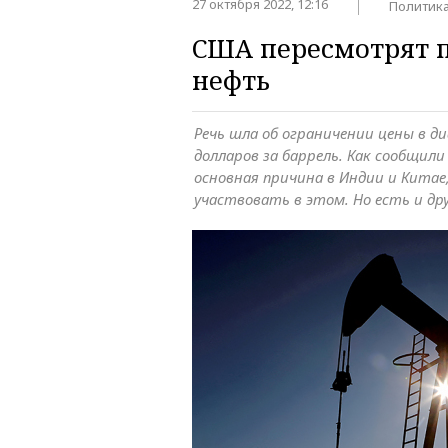
27 октября 2022, 12:16
Политик
США пересмотрят п
нефть
Речь шла об ограничении цены в ди
долларов за баррель. Как сообщил
основная причина в Индии и Китае
участвовать в этом. Но есть и др