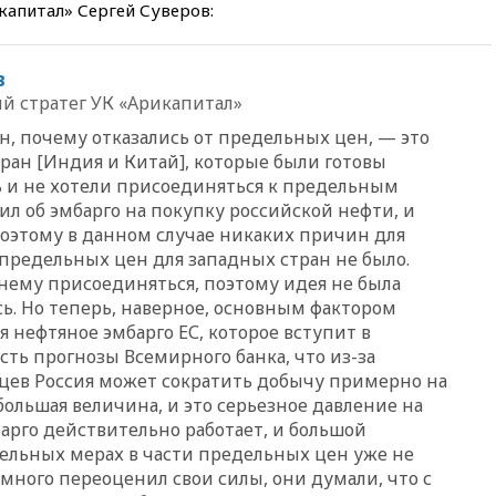
капитал» Сергей Суверов:
00:25
В Красноярском крае
идут поиски семьи, пропавшей
во время сплава
в
вчера, 23:30
Жителя Нижнего
 стратег УК «Арикапитал»
Тагила арестовали за реакции
в Теlegram
н, почему отказались от предельных цен, — это
ран [Индия и Китай], которые были готовы
вчера, 22:50
Российский
 и не хотели присоединяться к предельным
режиссер Кирилл Соколов
снимет триллер для Netflix
ил об эмбарго на покупк
у российской нефти, и
поэтому в данном случае никаких причин для
вчера, 22:20
Турция призвала
 предельных цен для западных стран не было.
к мораторию на удары по
торговым судам в Черном
 нему присоединяться, поэтому идея не была
море
сь. Но теперь, наверное, основным фактором
я нефтяное эмбарго ЕС, которое вступит в
вчера, 21:43
Экс-
председатель Верховного
есть прогнозы Всемирного банка, что из-за
суда Венгрии согласился стать
цев Россия может сократить добычу примерно на
президентом республики
 большая величина, и это серьезное давление на
вчера, 20:58
Финляндия
арго действительно работает, и большой
введет экзамен для
ельных мерах в части предельных цен уже не
претендентов на получение
много переоценил свои силы, они думали, что с
гражданства