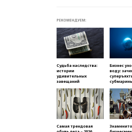
РЕКОМЕНДУЕМ:
Судьба наследства:
Бизнес ух
истории
воду: заче
удивительных
суперъяхт
завещаний
субмарин
Самая трендовая
Знаменито
обувь лета – 2026
бизнесмен