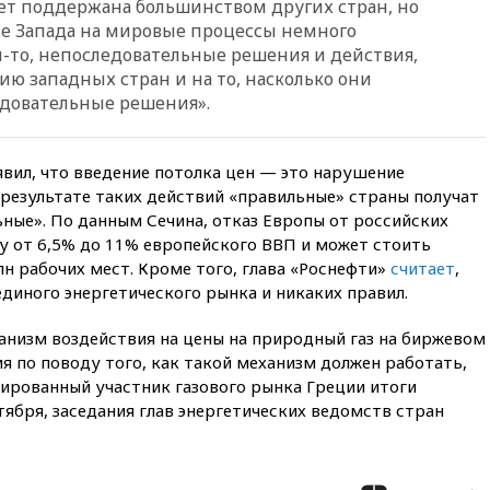
ет поддержана большинством других стран, но
вчера, 20:12
Минобороны
ие Запада на мировые процессы немного
Болгарии: упавший в стране
м-то, непоследовательные решения и действия,
беспилотник, скорее всего,
ию западных стран и на то, насколько они
был украинским
довательные решения».
вчера, 19:29
ОАЭ обвинили
Иран в атаке на судно
нефтяной компании ADNOC в
явил, что введение потолка цен — это нарушение
Ормузе
 результате таких действий «правильные» страны получат
вчера, 18:56
«Газпром»: объем
ные». По данным Сечина, отказ Европы от российских
газа в европейских подземных
у от 6,5% до 11% европейского ВВП и может стоить
хранилищах достиг
н рабочих мест. Кроме того, глава «Роснефти»
считает
,
антирекорда
единого энергетического рынка и никаких правил.
вчера, 18:25
ТАСС: Уиткофф и
Кушнер могут вскоре посетить
анизм воздействия на цены на природный газ на биржевом
Москву и Киев
ия по поводу того, как такой механизм должен работать,
вчера, 17:43
«Тиса» выдвинула
рованный участник газового рынка Греции итоги
экс-председателя Верховного
тября, заседания глав энергетических ведомств стран
суда на пост президента
Венгрии
вчера, 16:50
Politico: «Газовая
авантюра Германии ставит под