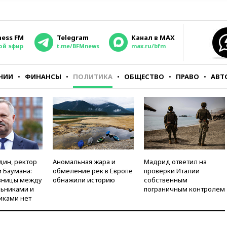
ness FM
Telegram
Канал в MAX
ой эфир
t.me/BFMnews
max.ru/bfm
НИИ
ФИНАНСЫ
ПОЛИТИКА
ОБЩЕСТВО
ПРАВО
АВТ
дин, ректор
Аномальная жара и
Мадрид ответил на
 Баумана:
обмеление рек в Европе
проверки Италии
зницы между
обнажили историю
собственным
ьниками и
пограничным контролем
иками нет