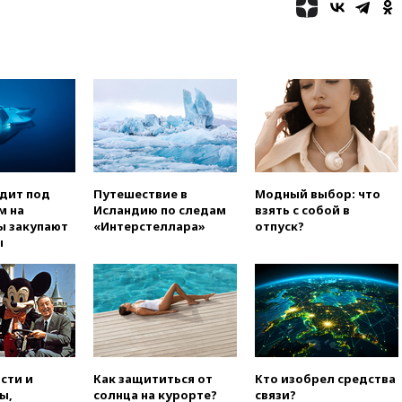
угрозу европейскую зиму»
вчера, 16:16
Беспилотник
взорвался вблизи
газопровода в Болгарии
вчера, 15:25
При атаке БПЛА в
Белгородской области погиб
мирный житель
вчера, 14:54
В Аргентине умер
отец футболиста Лионеля
одит под
Путешествие в
Модный выбор: что
Месси
м на
Исландию по следам
взять с собой в
вчера, 14:43
Турция
ы закупают
«Интерстеллара»
отпуск?
ограничила судоходство в
ы
Черном море
вчера, 14:20
Генпрокурором
США стал Тодд Бланш
вчера, 13:37
Пляжи
Геленджика закрыты из-за
опасности БПЛА
сти и
Как защититься от
Кто изобрел средства
вчера, 13:03
Испания ввела
ы,
солнца на курорте?
связи?