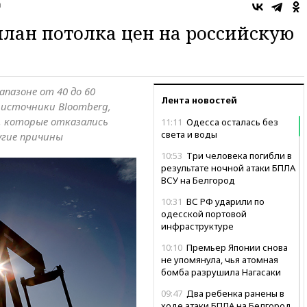
а
лан потолка цен на российскую
апазоне от 40 до 60
Лента новостей
и источники Bloomberg,
, которые отказались
11:11
Одесса осталась без
света и воды
угие причины
10:53
Три человека погибли в
результате ночной атаки БПЛА
ВСУ на Белгород
10:31
ВС РФ ударили по
одесской портовой
инфраструктуре
10:10
Премьер Японии снова
не упомянула, чья атомная
бомба разрушила Нагасаки
09:47
Два ребенка ранены в
ходе атаки БПЛА на Белгород