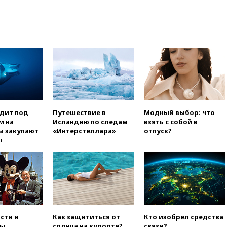
вчера, 08:57
Собянин
сообщил о девяти БПЛА,
сбитых на подлете к Москве
вчера, 08:42
Силы ПВО сбили
почти 400 БПЛА над
российскими регионами
вчера, 08:16
Лукашенко
призвал белорусов покупать
избы в селах
одит под
Путешествие в
Модный выбор: что
вчера, 07:30
Нигерия стала
м на
Исландию по следам
взять с собой в
крупнейшим поставщиком
ы закупают
«Интерстеллара»
отпуск?
авиатоплива в Европу
ы
вчера, 06:30
США и Колумбия
обсуждают координацию
усилий против наркотрафика
вчера, 05:30
ВМС Испании
усилили присутствие в Сеуте
на фоне миграционного
кризиса
сти и
Как защититься от
Кто изобрел средства
вчера, 03:30
В Минстрое
ы,
солнца на курорте?
связи?