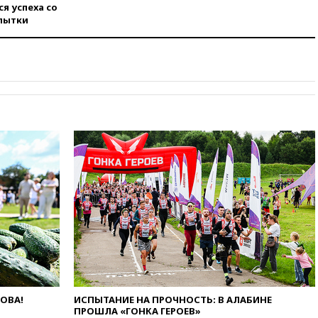
погранконтроль для
я успеха со
итальянских туристов
пытки
вчера, 12:27
Возгорание на
Ильском НПЗ, вызванное
атакой БПЛА, потушили
вчера, 11:47
Суд оставил под
арестом Rolls-Royce блогера
Лерчек
вчера, 11:07
При
столкновении катера и лодки
под Самарой погибли два
человека
вчера, 10:27
Движение по
трассе «Новороссия»
восстановлено
вчера, 09:55
Силы ПВО
перехватили за утро 85 БПЛА
над территорией РФ
вчера, 09:25
Ильский НПЗ на
Кубани загорелся после
ЛОВА!
ИСПЫТАНИЕ НА ПРОЧНОСТЬ: В АЛАБИНЕ
ПРОШЛА «ГОНКА ГЕРОЕВ»
падения обломков дрона