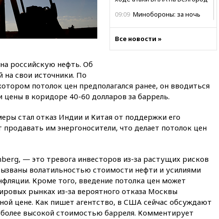
09:09
Минобороны: за ночь
сбито 153 украинских БПЛА
08:50
Состояние здоровья
Все новости »
Джо Байдена ухудшилось
07:40
OpenAI приостановила
на российскую нефть. Об
выпуск модели Astra и-за
 на свои источники. По
потенциальных рисков
 котором потолок цен предполагался ранее, он вводиться
06:25
У берегов Италии
и цены в коридоре 40-60 долларов за баррель.
обнаружили затонувшее
судно древнеримских времен
еры стал отказ Индии и Китая от поддержки его
т продавать им энергоносители, что делает потолок цен
05:10
«Одиссея» Нолана
собрала в мировом прокате
свыше $1 млрд
berg, — это тревога инвесторов из-за растущих рисков
02:22
Собянин сообщил о
вызваны волатильностью стоимости нефти и усилиями
высоких темпах строительства
недвижимости в Москве
фляции. Кроме того, введение потолка цен может
ировых рынках из-за вероятного отказа Москвы
01:20
Россиянин в среднем
ной цене. Как пишет агентство, в США сейчас обсуждают
съедает несколько арбузов за
сезон
с более высокой стоимостью барреля. Комментирует