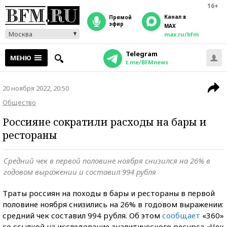
16+
Канал в
прямой
эфир
MAX
Москва
max.ru/bfm
Telegram
МЕНЮ
t.me/BFMnews
20 ноября 2022, 20:50
Общество
Россияне сократили расходы на бары и
рестораны
Средний чек в первой половине ноября снизился на 26% в
годовом выражении и составил 994 рубля
Траты россиян на походы в бары и рестораны в первой
половине ноября снизились на 26% в годовом выражении:
средний чек составил 994 рубля. Об этом
сообщает
«360»
со ссылкой на исследование аналитического ресурса «Чек