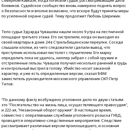
Северном Кавказе, когда погибали судьи, рассматривающие дела
боевиков. Судейское сообщество вновь намерено поднять вопрос
о безопасности и вполне возможно, что вскоре будут приняты меры
по усиленной охране судей. Тему продолжит Любовь Ширижик.
Тело судьи Эдуарда Чувашова нашли около 9 утра на лестничной
площадке третьего этажа. Его застрелили, когда он выходил из
своей квартиры в доме 24 в Стрельбищенском переулке. Соседи
слышали хлопки, из чего следователи сделали вывод, что
преступник использовал пистолет с глушителем. Его марку
определить пока не удалось, киллер забрал с собой оружие и
отстрелянные гильзы. Чувашов получил несколько ранений в грудь
и контрольный выстрел в голову. Убийство носит заказной
характер, и уже есть определенные версии, сказал БФМ
заместитель руководителя московского управления СКП Петр
Титов:
"По данному факту возбуждено уголовное дело по двум статьям:
это "Посягательство на жизнь лица, осуществляющего правосудия",
и 222-ая, "Незаконный оборот оружия". В настоящее время,
совместно с оперативными службами уголовного розыска ГУВД,
проводятся оперативно-следственные мероприятия. Следствие
рассматривает различные версии произошедшего, и основная