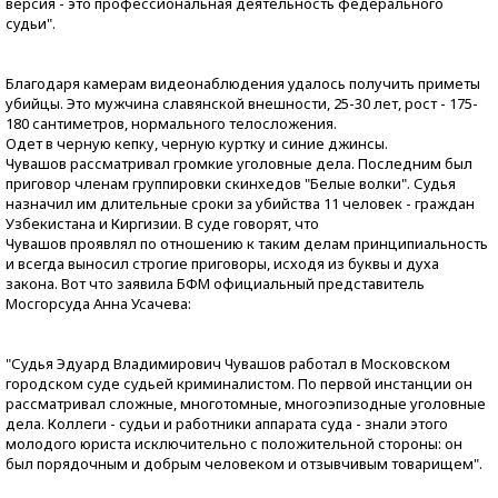
версия - это профессиональная деятельность федерального
судьи".
Благодаря камерам видеонаблюдения удалось получить приметы
убийцы. Это мужчина славянской внешности, 25-30 лет, рост - 175-
180 сантиметров, нормального телосложения.
Одет в черную кепку, черную куртку и синие джинсы.
Чувашов рассматривал громкие уголовные дела. Последним был
приговор членам группировки скинхедов "Белые волки". Судья
назначил им длительные сроки за убийства 11 человек - граждан
Узбекистана и Киргизии. В суде говорят, что
Чувашов проявлял по отношению к таким делам принципиальность
и всегда выносил строгие приговоры, исходя из буквы и духа
закона. Вот что заявила БФМ официальный представитель
Мосгорсуда Анна Усачева:
"Судья Эдуард Владимирович Чувашов работал в Московском
городском суде судьей криминалистом. По первой инстанции он
рассматривал сложные, многотомные, многоэпизодные уголовные
дела. Коллеги - судьи и работники аппарата суда - знали этого
молодого юриста исключительно с положительной стороны: он
был порядочным и добрым человеком и отзывчивым товарищем".