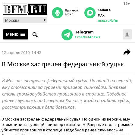
16+
Канал в
прямой
эфир
MAX
Москва
max.ru/bfm
Telegram
МЕНЮ
t.me/BFMnews
12 апреля 2010, 14:42
В Москве застрелен федеральный судья
В Москве застрелен федеральный судья. По одной из версий,
ему отомстили за суровый приговор скинхедам. Впервые
столь громкое убийство произошло в столице. Подобное
ранее случалось на Северном Кавказе, когда погибали судьи,
рассматривающие дела боевиков.
В Москве застрелен федеральный судья. По одной из версий, ему
отомстили за суровый приговор скинхедам. Впервые столь громкое
убийство произошло в столице. Подобное ранее случалось на