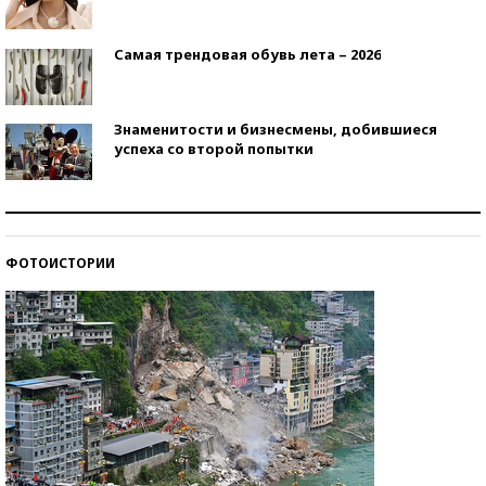
Самая трендовая обувь лета – 2026
Знаменитости и бизнесмены, добившиеся
успеха со второй попытки
Как защититься от солнца на курорте?
ФОТОИСТОРИИ
Кто изобрел средства связи?