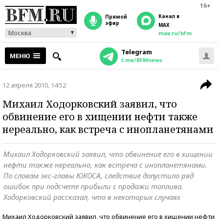
16+
Канал в
прямой
эфир
MAX
Москва
max.ru/bfm
Telegram
МЕНЮ
t.me/BFMnews
12 апреля 2010, 14:52
Михаил Ходорковский заявил, что
обвинение его в хищении нефти также
нереально, как встреча с инопланетянами
Михаил Ходорковский заявил, что обвинение его в хищении
нефти также нереально, как встреча с инопланетянами.
По словам экс-главы ЮКОСА, следствие допустило ряд
ошибок при подсчете прибыли с продажи топлива.
Ходорковский рассказал, что в некоторых случаях
Михаил Ходорковский заявил, что обвинение его в хищении нефти