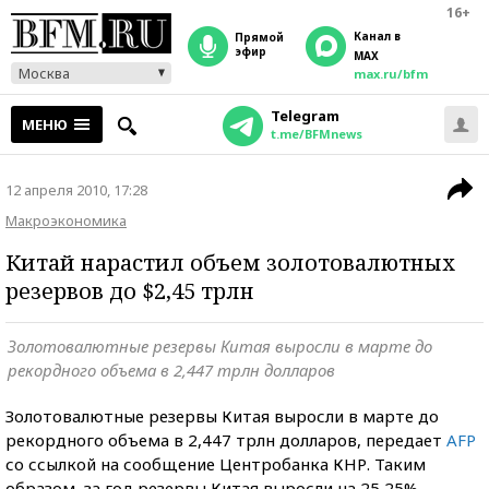
16+
Канал в
прямой
эфир
MAX
Москва
max.ru/bfm
Telegram
МЕНЮ
t.me/BFMnews
12 апреля 2010, 17:28
Макроэкономика
Китай нарастил объем золотовалютных
резервов до $2,45 трлн
Золотовалютные резервы Китая выросли в марте до
рекордного объема в 2,447 трлн долларов
Золотовалютные резервы Китая выросли в марте до
рекордного объема в 2,447 трлн долларов, передает
AFP
со ссылкой на сообщение Центробанка КНР. Таким
образом, за год резервы Китая выросли на 25,25%.