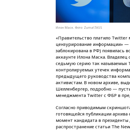
Илон Маск. Фото: Zuma\TASS
«Правительство платило Twitter 
цензурирование информации» —
заблокирована в РФ) появилась в
аккаунте Илона Маска. Владелец 
седьмую серию так называемых Tw
контролируемых утечек информа
предыдущего руководства компа
активистам. В новом архиве, вы
Шелленбергер, подробно — пусть
менеджмента Twitter с ФБР в пре
Согласно приводимым скриншотам
готовящейся публикации архива 
момент кандидата в президенты Д
распространение статьи The New 