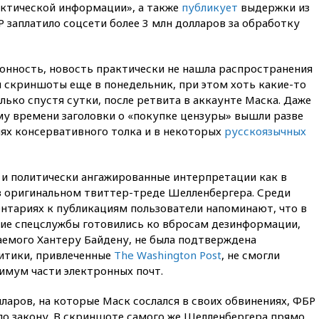
проверить самолеты Boeing на
ктической информации», а также
публикует
выдержки из
наличие трещин
 заплатило соцсети более 3 млн долларов за обработку
17:35
В Казани пятилетний
ребенок погиб при падении из
окна 10-го этажа
нность, новость практически не нашла распространения
л скриншоты еще в понедельник, при этом хоть какие-то
17:17
Bloomberg:
киберкомандование США
лько спустя сутки, после ретвита в аккаунте Маска. Даже
расследует серию
му времени заголовки о «покупке цензуры» вышли разве
самоубийств своих служащих
иях консервативного толка и в некоторых
русскоязычных
17:00
Сняты ограничения на
полеты в аэропорту
Геленджика
 и политически ангажированные интерпретации как в
 в оригинальном твиттер-треде Шелленбергера. Среди
16:50
В Братиславе загорелся
крупнейший НПЗ Slovnaft
нтариях к публикациям пользователи напоминают, что в
ие спецслужбы готовились ко вбросам дезинформации,
16:45
«Яблоко» подаст иск к
аемого Хантеру Байдену, не была подтверждена
депутату Госдумы Алексею
Журавлеву
литики, привлеченные
The Washington Post
, не смогли
имум части электронных почт.
16:35
Мельникова и еще
шесть гимнастов сборной
ларов, на которые Маск сослался в своих обвинениях, ФБР
России не получили визы на
ЧЕ
по закону. В скриншоте самого же Шелленбергера прямо