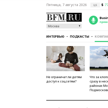
Пятница, 7 августа 2026
$
77
ЦБ
Busi
прям
Москва
ИНТЕРВЬЮ
ПОДКАСТЫ
КОМПА
СТИЛЬ
ТЕСТЫ
Не ограничат ли детям
Что за хлоп
доступ к соцсетям?
сразу в нес
районах Мо
Подмосков