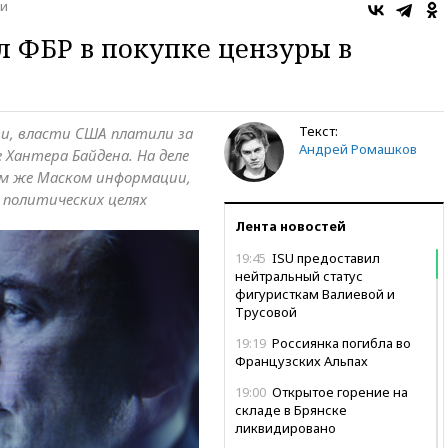
и
 ФБР в покупке цензуры в
Текст:
ти, власти США платили за
Андрей Ромашков
 Хантера Байдена. На деле
мим же Маском информации,
 политических целях
Лента новостей
19:45
ISU предоставил
нейтральный статус
фигуристкам Валиевой и
Трусовой
19:19
Россиянка погибла во
Французских Альпах
19:00
Открытое горение на
складе в Брянске
ликвидировано