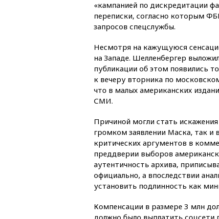
«кампанией по дискредитации фа
переписки, согласно которым ФБР
запросов спецслужбы.
Несмотря на кажущуюся сенсацио
на Западе. Шелленбергер выложи
публикации об этом появились то
к вечеру вторника по московско
что в малых американских издан
СМИ.
Причиной могли стать искажения
громком заявлении Маска, так и
критических аргументов в комме
преддверии выборов американск
аутентичность архива, приписыв
официально, а впоследствии ана
установить подлинность как мин
Компенсации в размере 3 млн дол
должно было выплатить соцсети 