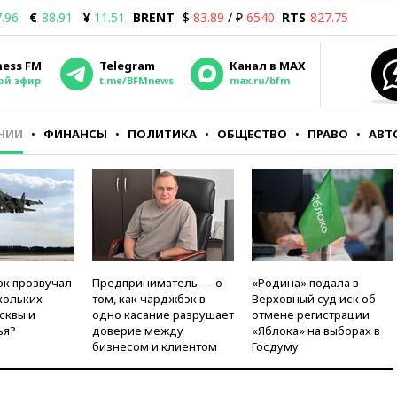
.96
€
88.91
¥
11.51
BRENT
$
83.89
/ ₽
6540
RTS
827.75
ness FM
Telegram
Канал в MAX
ой эфир
t.me/BFMnews
max.ru/bfm
НИИ
ФИНАНСЫ
ПОЛИТИКА
ОБЩЕСТВО
ПРАВО
АВТ
ок прозвучал
Предприниматель — о
«Родина» подала в
кольких
том, как чарджбэк в
Верховный суд иск об
сквы и
одно касание разрушает
отмене регистрации
ья?
доверие между
«Яблока» на выборах в
бизнесом и клиентом
Госдуму