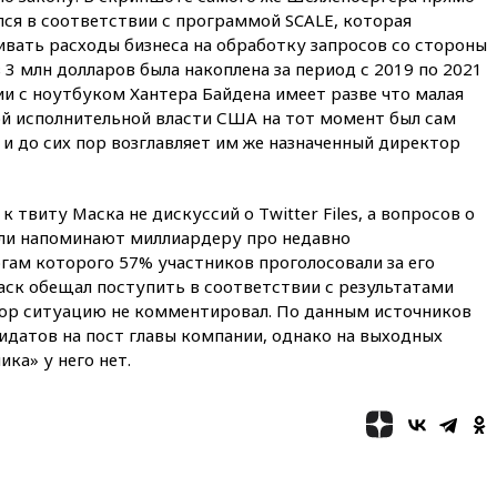
лся в соответствии с программой SCALE, которая
16:16
Движение по
вать расходы бизнеса на обработку запросов со стороны
Крымскому мосту
перекрывали второй раз за
 3 млн долларов была накоплена за период с 2019 по 2021
день
ии с ноутбуком Хантера Байдена имеет разве что малая
ой исполнительной власти США на тот момент был сам
16:00
Создатели пирамиды
АФК «Наследие» получили от
 и до сих пор возглавляет им же назначенный директор
шести до 12 лет колонии
15:45
Верховный суд 10
 твиту Маска не дискуссий о Twitter Files, а вопросов о
августа рассмотрит иск о
снятии «Яблока» с выборов
ели напоминают миллиардеру про недавно
огам которого 57% участников проголосовали за его
15:35
Четыре человека
 Маск обещал поступить в соответствии с результатами
пострадали при пожаре на
складе с красками в Брянске
 пор ситуацию не комментировал. По данным источников
идатов на пост главы компании, однако на выходных
15:15
«Аэрофлот» с 1 октября
ка» у него нет.
возобновит ежедневные
рейсы в Абу-Даби
14:52
Турция, Саудовская
Аравия и Пакистан
объединились в военный
альянс