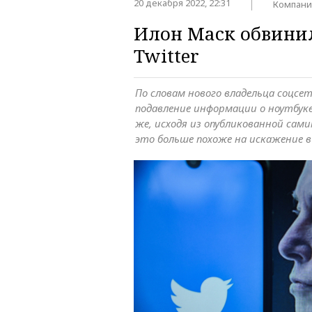
20 декабря 2022, 22:31
Компани
Илон Маск обвинил
Twitter
По словам нового владельца соцсе
подавление информации о ноутбуке
же, исходя из опубликованной са
это больше похоже на искажение в