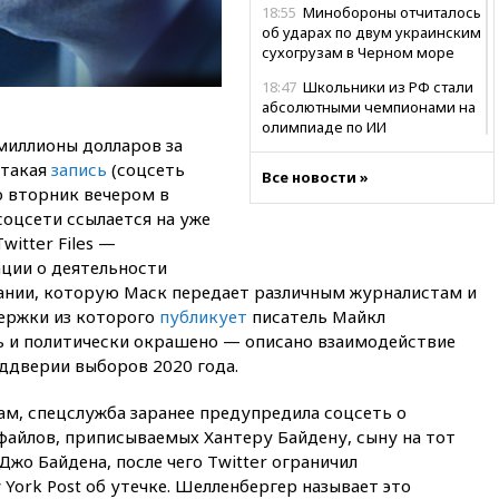
18:55
Минобороны отчиталось
об ударах по двум украинским
сухогрузам в Черном море
18:47
Школьники из РФ стали
абсолютными чемпионами на
олимпиаде по ИИ
миллионы долларов за
18:39
Два человека погибли в
 такая
запись
(соцсеть
Все новости »
результате удара ВСУ по
о вторник вечером в
многоэтажке в Керчи
соцсети ссылается на уже
18:25
Беспилотник атаковал
itter Files —
турецкий сухогруз у
ции о деятельности
побережья Новороссийска
нии, которую Маск передает различным журналистам и
18:18
Товарооборот Китая и
держки из которого
публикует
писатель Майкл
России вырос в этом году
 и политически окрашено — описано взаимодействие
более чем на четверть
ддверии выборов 2020 года.
17:55
Мужчина получил
ранения при атаке дрона на
, спецслужба заранее предупредила соцсеть о
Белгородскую область
файлов, приписываемых Хантеру Байдену, сыну на тот
жо Байдена, после чего Twitter ограничил
17:48
Bloomberg:
авиакомпании США обязали
York Post об утечке. Шелленбергер называет это