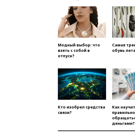
Модный выбор: что
Самая тре
взять с собой в
обувь лета
отпуск?
Кто изобрел средства
Как научи
связи?
правильно
обращатьс
деньгами?