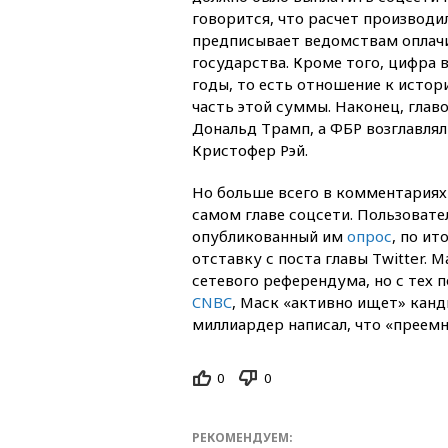
говорится, что расчет производи
предписывает ведомствам оплачи
государства. Кроме того, цифра в
годы, то есть отношение к истор
часть этой суммы. Наконец, глав
Дональд Трамп, а ФБР возглавлял
Кристофер Рэй.
Но больше всего в комментариях к
самом главе соцсети. Пользоват
опубликованный им
опрос
, по ит
отставку с поста главы Twitter.
сетевого референдума, но с тех
CNBC
, Маск «активно ищет» канд
миллиардер написал, что «преемни
0
0
РЕКОМЕНДУЕМ: