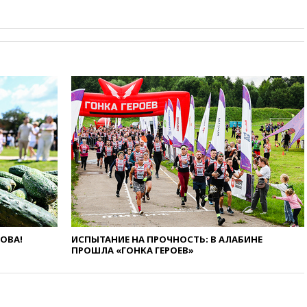
13:36
ABC News: запасы
вооружений США достигли
крайне низкого уровня
13:16
«Родина» просит
Верховный суд снять «Яблоко»
с выборов
13:11
Путин обсудил с
президентом ОАЭ ситуацию в
Персидском заливе и на
Украине
13:09
Суд обязал москвичку
выселить из квартиры
крокодила, лису и других
животных
12:51
Россия планирует
запустить групповые
безвизовые турпоездки для
ЛОВА!
ИСПЫТАНИЕ НА ПРОЧНОСТЬ: В АЛАБИНЕ
Вьетнама
ПРОШЛА «ГОНКА ГЕРОЕВ»
12:36
Экспорт растворимого
кофе из России достиг
рекордных показателей