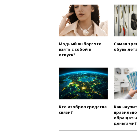
Модный выбор: что
Самая тре
взять с собой в
обувь лета
отпуск?
Кто изобрел средства
Как научи
связи?
правильно
обращатьс
деньгами?