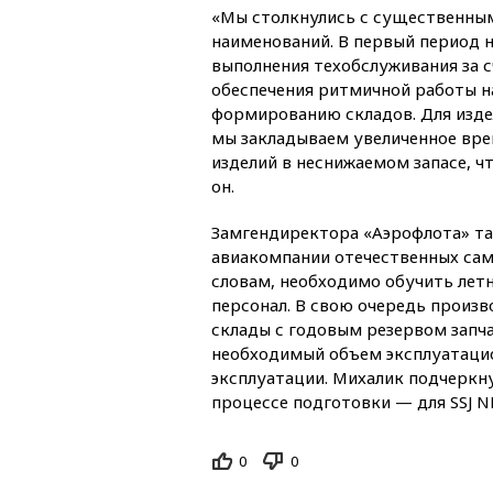
«Мы столкнулись с существенным
наименований. В первый период 
выполнения техобслуживания за с
обеспечения ритмичной работы н
формированию складов. Для изде
мы закладываем увеличенное врем
изделий в неснижаемом запасе, ч
он.
Замгендиректора «Аэрофлота» так
авиакомпании отечественных самол
словам, необходимо обучить лет
персонал. В свою очередь прои
склады с годовым резервом запч
необходимый объем эксплуатацио
эксплуатации. Михалик подчеркну
процессе подготовки — для SSJ N
0
0