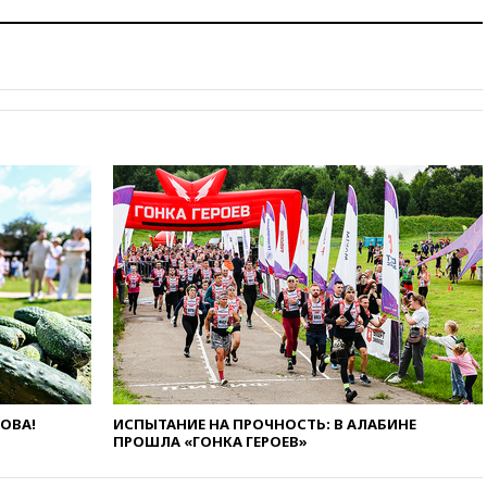
12:51
Россия планирует
запустить групповые
безвизовые турпоездки для
Вьетнама
12:36
Экспорт растворимого
кофе из России достиг
рекордных показателей
12:30
Российские войска
взяли под контроль село
Анискино в Харьковской
области
12:15
Минцифры РФ не
планирует вводить
ограничения на доступ детей
в соцсети
11:58
Резаи: Иран не допустит
открытия второго маршрута в
Ормузском проливе
ЛОВА!
ИСПЫТАНИЕ НА ПРОЧНОСТЬ: В АЛАБИНЕ
11:48
Жители Москвы и
ПРОШЛА «ГОНКА ГЕРОЕВ»
Подмосковья сообщили о
громких взрывах