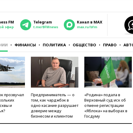
ness FM
Telegram
Канал в MAX
ой эфир
t.me/BFMnews
max.ru/bfm
НИИ
ФИНАНСЫ
ПОЛИТИКА
ОБЩЕСТВО
ПРАВО
АВТ
ок прозвучал
Предприниматель — о
«Родина» подала в
кольких
том, как чарджбэк в
Верховный суд иск об
сквы и
одно касание разрушает
отмене регистрации
ья?
доверие между
«Яблока» на выборах в
бизнесом и клиентом
Госдуму