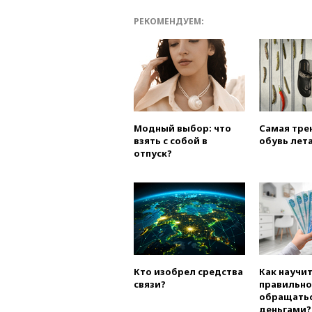
РЕКОМЕНДУЕМ:
Модный выбор: что
Самая тре
взять с собой в
обувь лета
отпуск?
Кто изобрел средства
Как научи
связи?
правильно
обращатьс
деньгами?