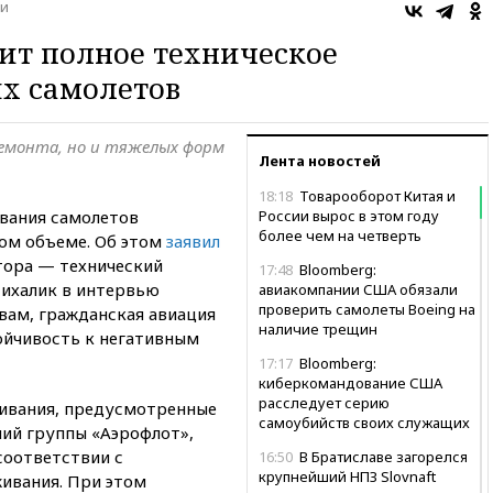
и
ит полное техническое
х самолетов
ремонта, но и тяжелых форм
Лента новостей
18:18
Товарооборот Китая и
вания самолетов
России вырос в этом году
более чем на четверть
ом объеме. Об этом
заявил
тора — технический
17:48
Bloomberg:
ихалик в интервью
авиакомпании США обязали
проверить самолеты Boeing на
овам, гражданская авиация
наличие трещин
ойчивость к негативным
17:17
Bloomberg:
киберкомандование США
расследует серию
живания, предусмотренные
самоубийств своих служащих
ий группы «Аэрофлот»,
соответствии с
16:50
В Братиславе загорелся
крупнейший НПЗ Slovnaft
ивания. При этом