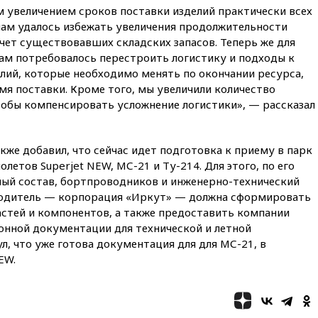
15:15
«Аэрофлот» с 1 октября
 увеличением сроков поставки изделий практически всех
возобновит ежедневные
нам удалось избежать увеличения продолжительности
рейсы в Абу-Даби
чет существовавших складских запасов. Теперь же для
14:52
Турция, Саудовская
ам потребовалось перестроить логистику и подходы к
Аравия и Пакистан
лий, которые необходимо менять по окончании ресурса,
объединились в военный
я поставки. Кроме того, мы увеличили количество
альянс
тобы компенсировать усложнение логистики», — рассказал
14:39
Экс-издатель Popcorn
Books получил условный срок
по делу о пропаганде ЛГБТ
же добавил, что сейчас идет подготовка к приему в парк
14:34
Минпромторг не
етов Superjet NEW, МС-21 и Ту-214. Для этого, по его
намерен сокращать перечень
ный состав, бортпроводников и инженерно-технический
товаров для параллельного
зводитель — корпорация «Иркут» — должна сформировать
импорта
астей и компонентов, а также предоставить компании
14:14
Роспотребнадзор
нной документации для технической и летной
одобрил открытие сезона на
л, что уже готова документация для для МС-21, в
105 пляжах в Анапе
EW.
14:09
Глава Тувы включил
сенатора Нарусову в список
кандидатов в Совфед
13:57
Wildberries запустит