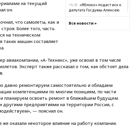
ериалами на текущий
16:45
«Яблоко» подаст иск к
ал он.
депутату Госдумы Алексею
Журавлеву
чнил, что самолеты, как и
Все новости »
16:35
Мельникова и еще
 строя. Более того, часть
шесть гимнастов сборной
ся на техническом
России не получили визы на
ЧЕ
ля таких машин составляет
а.
16:16
Движение по
Крымскому мосту
ер авиакомпании, «А-Техникс», уже освоил в том числе
перекрывали второй раз за
день
летов. Эксперт также рассказал о том, как обстоят дела
в.
16:00
Создатели пирамиды
АФК «Наследие» получили от
шести до 12 лет колонии
но давно ремонтируем самостоятельно и обладаем
ации компетенциями по многим позициям, по части
15:45
Верховный суд 10
 и планируем освоить ремонт в ближайшем будущем.
августа рассмотрит иск о
н другими предприятиями на территории России, с
снятии «Яблока» с выборов
одействуем», — пояснил он.
15:35
Четыре человека
пострадали при пожаре на
е же оказали некоторое влияние на работу компании.
складе с красками в Брянске