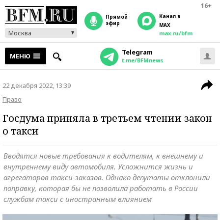
16+
Канал в
прямой
эфир
MAX
Москва
max.ru/bfm
Telegram
МЕНЮ
t.me/BFMnews
22 декабря 2022, 13:39
Право
Госдума приняла в третьем чтении закон
о такси
Вводятся новые требования к водителям, к внешнему и
внутреннему виду автомобиля. Усложнится жизнь и
агрегаторов такси-заказов. Однако депутаты отклонили
поправку, которая бы не позволила работать в России
службам такси с иностранным влиянием