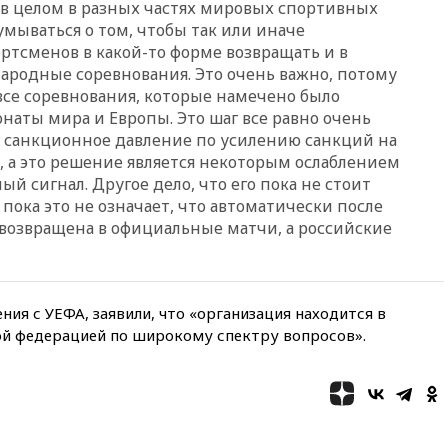
Таиланде погибли пять
о в целом в разных частях мировых спортивных
человек
мываться о том, чтобы так или иначе
ртсменов в какой-то форме возвращать и в
11:19
Россия рассчитывает
заключить безвизовые
родные соревнования. Это очень важно, потому
соглашения с Индонезией и
все соревнования, которые намечено было
Малайзией
наты мира и Европы. Это шаг все равно очень
11:04
«Ведомости»: на партию
о санкционное давление по усилению санкций на
«Яблоко» ополчились
ь, а это решение является некоторым ослаблением
конкуренты
ый сигнал. Другое дело, что его пока не стоит
10:59
Торговые центры и кафе
пока это не означает, что автоматически после
в России могут обязать
т возвращена в официальные матчи, а российские
раздавать питьевую воду
бесплатно
10:41
Бывшая глава брокера
Mind Money Юлия Хандошко
ия с УЕФА, заявили, что «организация находится в
признала свою вину
ой федерацией по широкому спектру вопросов».
10:41
Пашинян: Армения
понимает невозможность
одновременного членства в
ЕС и ЕАЭС
10:21
ФСБ задержала более