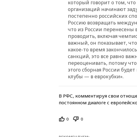
который говорит о том, чт
организаций начинают заду
постепенно российских спо
Россию возвращать междуна
что из России перенесены 
проводить, включая чемпио
важный, он показывает, чт
какое-то время закончилос
санкций, это все равно важн
переоценивать, потому что 
этого сборная России буде
клубы — в еврокубки».
В РФС, комментируя свои отношен
постоянном диалоге с европейск
0
0