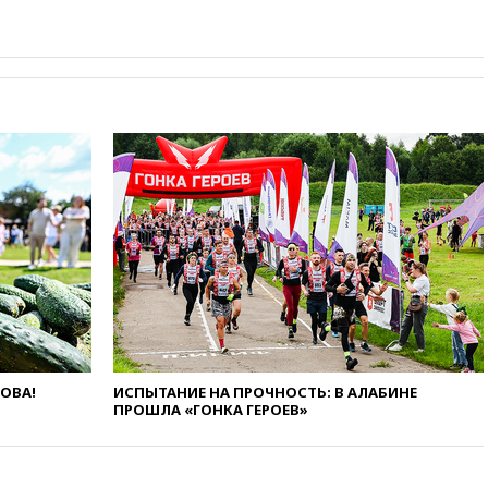
принципам ЕАЭС
09:06
Гендиректора
удмуртской «Ижавиа»
попросили уволиться
08:51
Осужденный в России
американец Гилман
находится при смерти
08:22
В Екатеринбурге
атакован склад Wildberries
07:52
В Таиланде ученик
устроил стрельбу в школе:
есть жертвы
07:00
Лесной пожар в 30
километрах от Ванкувера
привел к эвакуации жителей
06:00
Суд обязал Meta
ЛОВА!
ИСПЫТАНИЕ НА ПРОЧНОСТЬ: В АЛАБИНЕ
выплатить $567 млн по делу о
ПРОШЛА «ГОНКА ГЕРОЕВ»
вреде психическому
здоровью детей
05:51
Трамп подписал указ