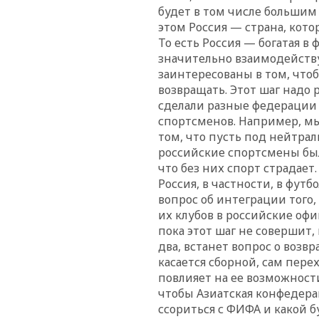
будет в том числе больши
этом Россия — страна, кото
То есть Россия — богатая в
значительно взаимодейству
заинтересованы в том, что
возвращать. Этот шаг надо 
сделали разные федерации
спортсменов. Например, м
том, что пусть под нейтра
российские спортсмены бы
что без них спорт страдает.
Россия, в частности, в фут
вопрос об интеграции того
их клубов в российские офи
пока этот шаг не совершит,
два, встанет вопрос о возв
касается сборной, сам пер
повлияет на ее возможност
чтобы Азиатская конфедера
ссориться с ФИФА и какой бу