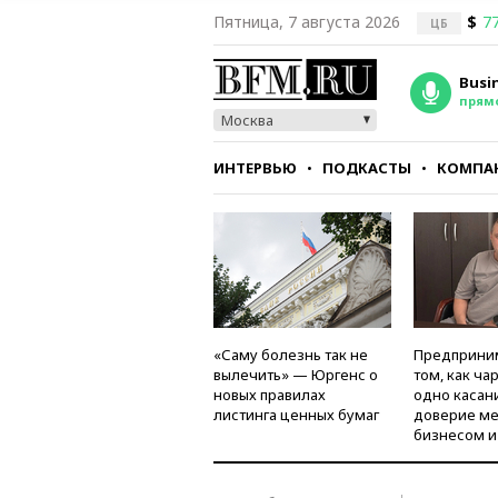
Пятница, 7 августа 2026
$
77
ЦБ
Busi
прям
Москва
ИНТЕРВЬЮ
ПОДКАСТЫ
КОМПА
СТИЛЬ
ТЕСТЫ
«Саму болезнь так не
Предприни
вылечить» — Юргенс о
том, как ча
новых правилах
одно касан
листинга ценных бумаг
доверие м
бизнесом и