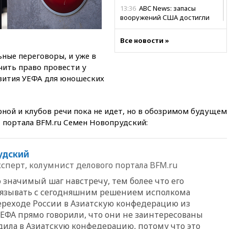
13:36
ABC News: запасы
вооружений США достигли
крайне низкого уровня
Все новости »
13:11
Путин обсудил с
президентом ОАЭ ситуацию в
ные переговоры, и уже в
Персидском заливе и на
чить право провести у
Украине
вития УЕФА для юношеских
13:09
Суд обязал москвичку
выселить из квартиры
крокодила, лису и других
рной и клубов речи пока не идет, но в обозримом будущем
животных
 портала BFM.ru Семен Новопрудский:
12:51
Россия планирует
запустить групповые
безвизовые турпоездки для
удский
Вьетнама
сперт, колумнист делового портала BFM.ru
12:36
Экспорт растворимого
 значимый шаг навстречу, тем более что его
кофе из России достиг
язывать с сегодняшним решением исполкома
рекордных показателей
ереходе России в Азиатскую конфедерацию из
12:30
Российские войска
УЕФА прямо говорили, что они не заинтересованы
взяли под контроль село
одила в Азиатскую конфедерацию, потому что это
Анискино в Харьковской