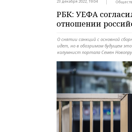
23 декабря 2022, 19:04
Общест
РБК: УЕФА согласи
отношении россий
О снятии санкций с основной сборн
идет, но в обозримом будущем эт
колумнист портала Семен Новопр