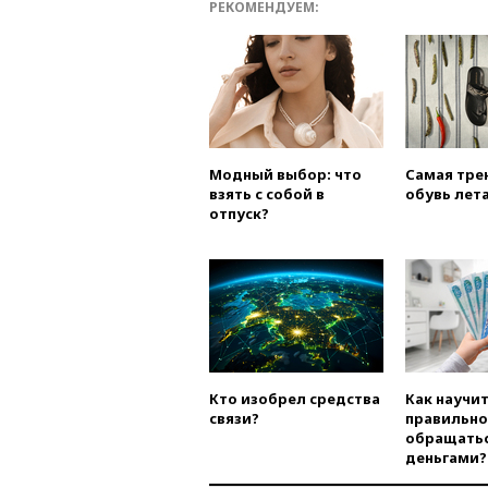
РЕКОМЕНДУЕМ:
Модный выбор: что
Самая тре
взять с собой в
обувь лета
отпуск?
Кто изобрел средства
Как научи
связи?
правильно
обращатьс
деньгами?