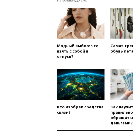
РЕКОМЕНДУЕМ:
Модный выбор: что
Самая тре
взять с собой в
обувь лета
отпуск?
Кто изобрел средства
Как научи
связи?
правильно
обращатьс
деньгами?