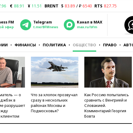
.96
€
88.91
¥
11.51
BRENT
$
83.89
/ ₽
6540
RTS
827.75
ness FM
Telegram
Канал в MAX
ой эфир
t.me/BFMnews
max.ru/bfm
НИИ
ФИНАНСЫ
ПОЛИТИКА
ОБЩЕСТВО
ПРАВО
АВТ
матель — о
Что за хлопок прозвучал
Как Россию попытались
рджбэк в
сразу в нескольких
сравнить с Венгрией и
ие разрушает
районах Москвы и
Словакией.
ежду
Подмосковья?
Комментарий Георгия
 клиентом
Бовта