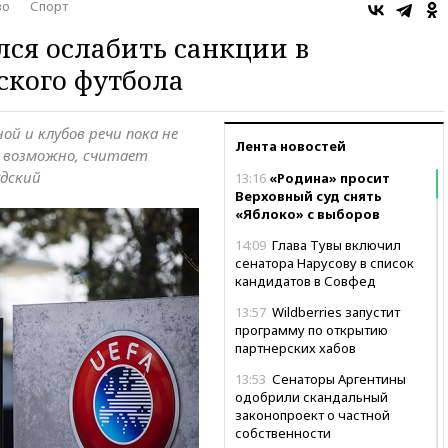
во
Спорт
лся ослабить санкции в
ского футбола
ой и клубов речи пока не
Лента новостей
о возможно, считает
удский
13:16
«Родина» просит
Верховный суд снять
«Яблоко» с выборов
14:09
Глава Тувы включил
сенатора Нарусову в список
кандидатов в Совфед
13:57
Wildberries запустит
программу по открытию
партнерских хабов
13:53
Сенаторы Аргентины
одобрили скандальный
законопроект о частной
собственности