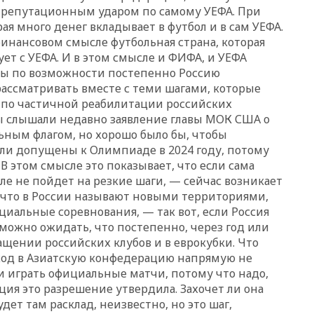
области
м репутационным ударом по самому УЕФА. При
рая много денег вкладывает в футбол и в сам УЕФА.
12:15
Минцифры РФ не
 финансовом смысле футбольная страна, которая
планирует вводить
ограничения на доступ детей
ет с УЕФА. И в этом смысле и ФИФА, и УЕФА
в соцсети
бы по возможности постепенно Россию
рассматривать вместе с теми шагами, которые
11:58
Резаи: Иран не допустит
открытия второго маршрута в
 по частичной реабилитации российских
Ормузском проливе
ы слышали недавно заявление главы МОК США о
льным флагом, но хорошо было бы, чтобы
11:48
Жители Москвы и
ли допущены к Олимпиаде в 2024 году, потому
Подмосковья сообщили о
громких взрывах
 В этом смысле это показывает, что если сама
боле не пойдет на резкие шаги, — сейчас возникает
11:41
ТПП предлагает
, что в России называют новыми территориями,
изменить процедуру
банкротства для
циальные соревнования, — так вот, если Россия
пострадавших от атак БПЛА
 можно ожидать, что постепенно, через год или
продавцов
ращении российских клубов и в еврокубки. Что
11:38
Шадаев исключил
еход в Азиатскую конфедерацию напрямую не
запуск мессенджера на
и играть официальные матчи, потому что надо,
«Госуслугах»
ция это разрешение утвердила. Захочет ли она
11:22
При стрельбе в школе в
дет там расклад, неизвестно, но это шаг,