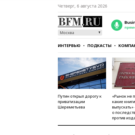
Четверг, 6 августа 2026
Busi
прям
Москва
ИНТЕРВЬЮ
ПОДКАСТЫ
КОМПА
СТИЛЬ
ТЕСТЫ
Путин открыл дорогу к
«Рынок не 
приватизации
какие книг
Шереметьева
выпускать»
о последст
против изд