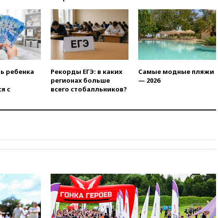
оптимизировать олимпиады
для поступления в вузы
20:15
Минтранс предложил
оплачивать защиту дорог от
БПЛА из средств на ремонт
20:00
Зеленский 8 августа
посетит Сербию с
ть ребенка
Рекорды ЕГЭ: в каких
Самые модные пляжи
официальным визитом
регионах больше
— 2026
я с
всего стобалльников?
19:58
В Госдуму будет внесен
законопроект об отмене ЕГЭ
19:50
Аэропорты Сочи и
Ярославля приостановили
работу
19:35
WP: Трамп призвал
доноров-республиканцев
поддержать Вэнса на выборах
2028 года
19:20
Число ломбардов в РФ
превысило максимум 2022
года