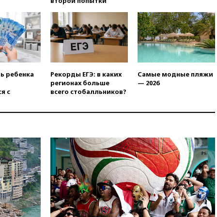
второй попытки
17:50
Миронов призвал снять
«Яблоко» с выборов в Госдуму
17:45
Правительство получит
«золотую акцию» в
управлении аэропортом
Шереметьево
ть ребенка
Рекорды ЕГЭ: в каких
Самые модные пляжи
17:35
Шесть человек
регионах больше
— 2026
пострадали при ударе ВСУ по
я с
всего стобалльников?
автобусу в Запорожской
области
17:25
В аэропортах Сочи и
Геленджика сняты
ограничения
17:17
Власти РФ помогут
пострадавшему от атак на
склады Wildberries бизнесу
16:55
Экс-директору Popcorn
Books запросили четыре года
условно