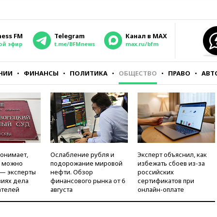
ness FM
Telegram
Канал в MAX
ой эфир
t.me/BFMnews
max.ru/bfm
НИИ
ФИНАНСЫ
ПОЛИТИКА
ОБЩЕСТВО
ПРАВО
АВТ
понимает,
Ослабление рубля и
Эксперт объяснил, как
и можно
подорожание мировой
избежать сбоев из-за
 — эксперты
нефти. Обзор
российских
виях дела
финансового рынка от 6
сертификатов при
ателей
августа
онлайн-оплате