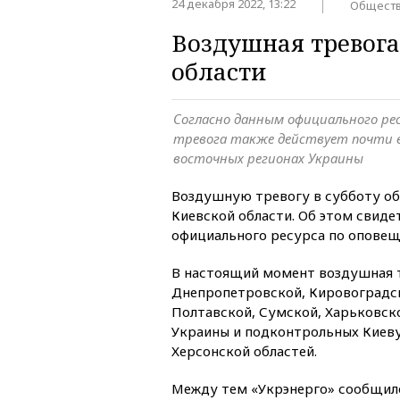
24 декабря 2022, 13:22
Общест
Воздушная тревога
области
Согласно данным официального рес
тревога также действует почти в
восточных регионах Украины
Воздушную тревогу в субботу объ
Киевской области. Об этом свид
официального ресурса по опове
В настоящий момент воздушная т
Днепропетровской, Кировоградск
Полтавской, Сумской, Харьковско
Украины и подконтрольных Киеву
Херсонской областей.
Между тем «Укрэнерго» сообщило