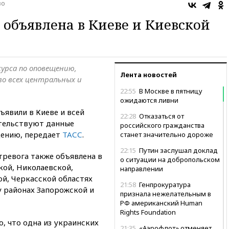
во
 объявлена в Киеве и Киевской
урса по оповещению,
Лента новостей
о всех центральных и
22:55
В Москве в пятницу
ожидаются ливни
явили в Киеве и всей
22:28
Отказаться от
етельствуют данные
российского гражданства
щению, передает
ТАСС
.
станет значительно дороже
22:15
Путин заслушал доклад
ревога также объявлена в
о ситуации на добропольском
ой, Николаевской,
направлении
й, Черкасской областях
21:58
Генпрокуратура
 районах Запорожской и
признала нежелательным в
РФ американский Human
Rights Foundation
, что одна из украинских
21:35
«Аэрофлот» отменяет