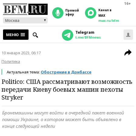
16+
Канал в
прямой
эфир
MAX
Москва
max.ru/bfm
Telegram
МЕНЮ
t.me/BFMnews
10 января 2023, 06:17
Политика
Актуальная тема:
Обострение в Донбассе
Politico: США рассматривают возможность
передачи Киеву боевых машин пехоты
Stryker
Бронемашины могут войти в очередной пакет военной
помощи Украине, о котором может быть объявлено в
конце следующей недели