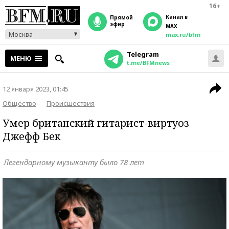
16+
Канал в
прямой
эфир
MAX
Москва
max.ru/bfm
Telegram
МЕНЮ
t.me/BFMnews
12 января 2023, 01:45
Общество
Происшествия
Умер британский гитарист-виртуоз
Джефф Бек
Легендарному музыканту было 78 лет