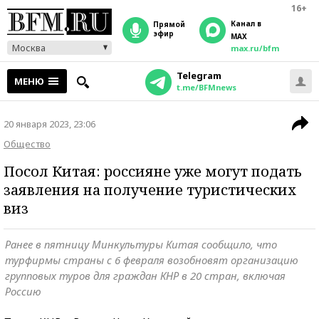
16+
Канал в
прямой
эфир
MAX
Москва
max.ru/bfm
Telegram
МЕНЮ
t.me/BFMnews
20 января 2023, 23:06
Общество
Посол Китая: россияне уже могут подать
заявления на получение туристических
виз
Ранее в пятницу Минкультуры Китая сообщило, что
турфирмы страны с 6 февраля возобновят организацию
групповых туров для граждан КНР в 20 стран, включая
Россию