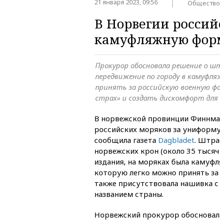
21 января 2023, 09:56
Общество
В Норвегии россий
камуфляжную фор
Прокурор обосновала решение о ш
передвижение по городу в камуфл
принять за российскую военную ф
страх» и создать дискомфорт дл
В норвежской провинции Финнма
российских моряков за униформу
сообщила газета
Dagbladet
. Штра
норвежских крон (около 35 тысяч
издания, на моряках была камуфл
которую легко можно принять за
также присутствовала нашивка с
названием страны.
Норвежский прокурор обосновал