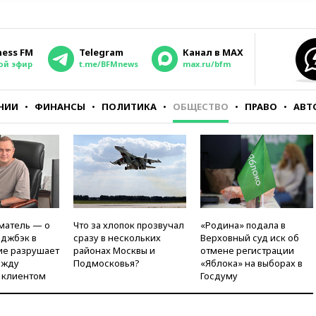
ness FM
Telegram
Канал в MAX
ой эфир
t.me/BFMnews
max.ru/bfm
НИИ
ФИНАНСЫ
ПОЛИТИКА
ОБЩЕСТВО
ПРАВО
АВТ
матель — о
Что за хлопок прозвучал
«Родина» подала в
рджбэк в
сразу в нескольких
Верховный суд иск об
ие разрушает
районах Москвы и
отмене регистрации
ежду
Подмосковья?
«Яблока» на выборах в
 клиентом
Госдуму