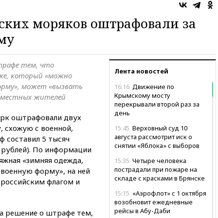
ских моряков оштрафовали за
му
трафе тем, что
Лента новостей
яже, который «можно
орму», может «вызвать
16:16
Движение по
Крымскому мосту
я местных жителей
перекрывали второй раз за
день
рк оштрафовали двух
, схожую с военной,
15:45
Верховный суд 10
августа рассмотрит иск о
ф составил 5 тысяч
снятии «Яблока» с выборов
 рублей). По информации
яжная «зимняя одежда,
15:35
Четыре человека
пострадали при пожаре на
 военную форму», на ней
складе с красками в Брянске
 российским флагом и
15:15
«Аэрофлот» с 1 октября
возобновит ежедневные
рейсы в Абу-Даби
а решение о штрафе тем,