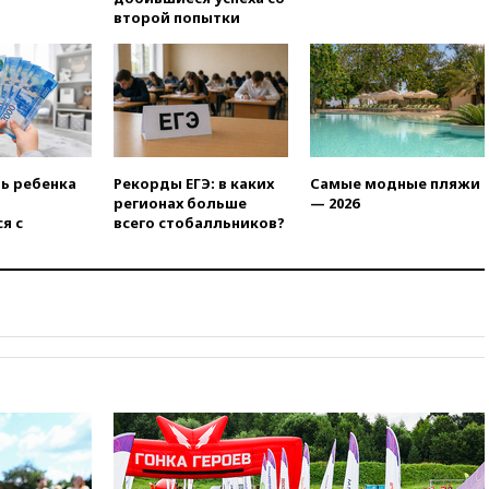
13:53
Сенаторы Аргентины
второй попытки
одобрили скандальный
законопроект о частной
собственности
13:36
ABC News: запасы
вооружений США достигли
крайне низкого уровня
13:16
«Родина» просит
ть ребенка
Рекорды ЕГЭ: в каких
Самые модные пляжи
Верховный суд снять «Яблоко»
регионах больше
— 2026
с выборов
я с
всего стобалльников?
13:11
Путин обсудил с
президентом ОАЭ ситуацию в
Персидском заливе и на
Украине
13:09
Суд обязал москвичку
выселить из квартиры
крокодила, лису и других
животных
12:51
Россия планирует
запустить групповые
безвизовые турпоездки для