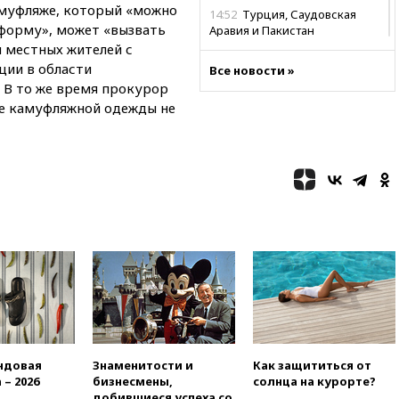
амуфляже, который «можно
14:52
Турция, Саудовская
форму», может «вызвать
Аравия и Пакистан
объединились в военный
я местных жителей с
альянс
ции в области
Все новости »
. В то же время прокурор
14:39
Экс-издатель Popcorn
Books получил условный срок
ие камуфляжной одежды не
по делу о пропаганде ЛГБТ
14:34
Минпромторг не
намерен сокращать перечень
товаров для параллельного
импорта
14:14
Роспотребнадзор
одобрил открытие сезона на
105 пляжах в Анапе
14:09
Глава Тувы включил
сенатора Нарусову в список
кандидатов в Совфед
13:57
Wildberries запустит
программу по открытию
ндовая
Знаменитости и
Как защититься от
партнерских хабов
 – 2026
бизнесмены,
солнца на курорте?
добившиеся успеха со