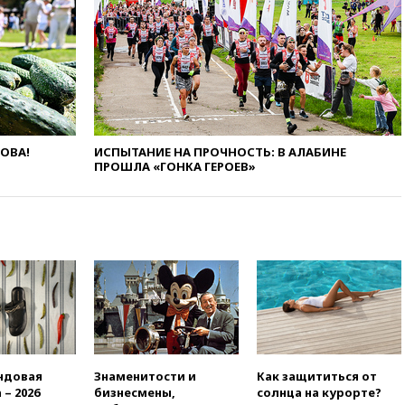
Вьетнама
12:36
Экспорт растворимого
кофе из России достиг
рекордных показателей
12:30
Российские войска
взяли под контроль село
Анискино в Харьковской
области
ЛОВА!
ИСПЫТАНИЕ НА ПРОЧНОСТЬ: В АЛАБИНЕ
12:15
Минцифры РФ не
ПРОШЛА «ГОНКА ГЕРОЕВ»
планирует вводить
ограничения на доступ детей
в соцсети
11:58
Резаи: Иран не допустит
открытия второго маршрута в
Ормузском проливе
11:48
Жители Москвы и
Подмосковья сообщили о
громких взрывах
11:41
ТПП предлагает
ндовая
Знаменитости и
Как защититься от
изменить процедуру
 – 2026
бизнесмены,
солнца на курорте?
банкротства для