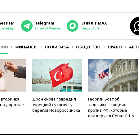
ness FM
Telegram
Канал в MAX
ой эфир
t.me/BFMnews
max.ru/bfm
НИИ
ФИНАНСЫ
ПОЛИТИКА
ОБЩЕСТВО
ПРАВО
АВТ
 вторичка
Дрон снова повредил
Георгий Бовт об
но дорожает
турецкий сухогруз у
«адских» санкциях
берегов Новороссийска
против РФ, которые
поддержал Сенат США