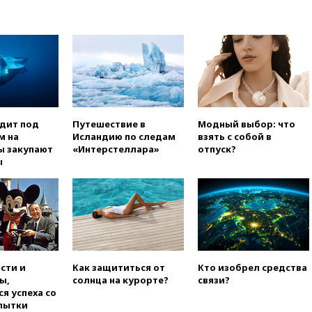
РЛС для Белгородской
области
вчера, 21:56
The Atlantic: Маск
отказал Украине в
использовании Starlink для
атак вглубь РФ
вчера, 21:35
После пожара на
складе в Брянске возбудили
одит под
Путешествие в
Модный выбор: что
уголовное дело
м на
Исландию по следам
взять с собой в
ы закупают
«Интерстеллара»
отпуск?
вчера, 21:26
Лидеры сборной
ы
РФ по гимнастике получили
официальный отказ в визах от
Хорватии
вчера, 21:15
Пентагон
опубликовал 16 новых видео с
НЛО
вчера, 21:00
На границе
сти и
Как защититься от
Кто изобрел средства
Украины с Польшей скопилось
ы,
солнца на курорте?
связи?
свыше 6,5 тысячи грузовиков
я успеха со
вчера, 20:53
Швыдкой:
пытки