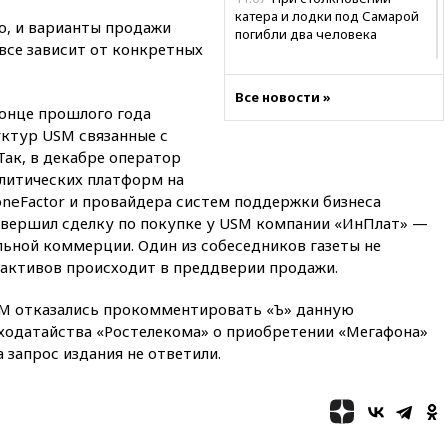
катера и лодки под Самарой
о, и варианты продажи
погибли два человека
 все зависит от конкретных
10:27
Движение по трассе
«Новороссия» восстановлено
Все новости »
конце прошлого года
09:55
Силы ПВО перехватили
за утро 85 БПЛА над
уктур USM связанные с
территорией РФ
ак, в декабре оператор
алитических платформ на
09:25
Ильский НПЗ на Кубани
загорелся после падения
oneFactor и провайдера систем поддержки бизнеса
обломков дрона
завершил сделку по покупке у USM компании «ИнПлат» —
льной коммерции. Один из собеседников газеты не
08:57
Собянин сообщил о
 активов происходит в преддверии продажи.
девяти БПЛА, сбитых на
подлете к Москве
SM отказались прокомментировать «Ъ» данную
08:42
Силы ПВО сбили почти
 ходатайства «Ростелекома» о приобретении «Мегафона»
400 БПЛА над российскими
регионами
 запрос издания не ответили.
08:16
Лукашенко призвал
белорусов покупать избы в
селах