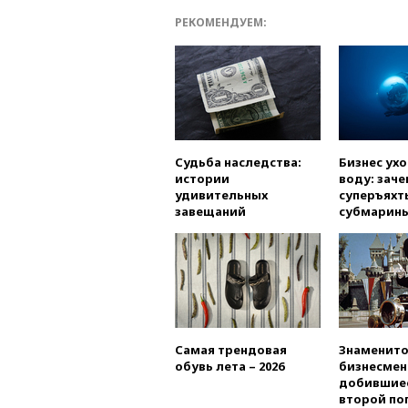
РЕКОМЕНДУЕМ:
Судьба наследства:
Бизнес ух
истории
воду: заче
удивительных
суперъяхт
завещаний
субмарин
Самая трендовая
Знаменито
обувь лета – 2026
бизнесмен
добившиес
второй по