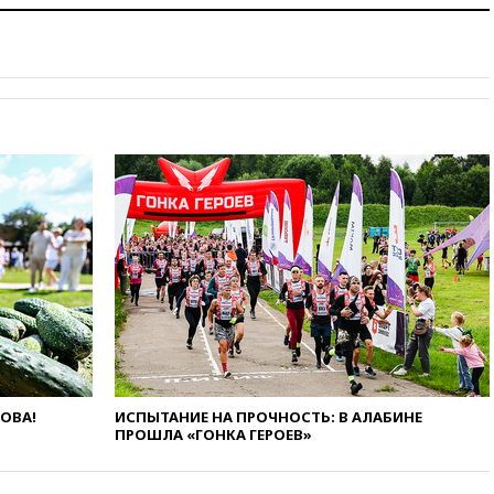
коррупции
вчера, 23:35
Лукашенко
объяснил экономическую
выгоду безвизового режима с
ЕС
вчера, 22:59
На башню
ресторана «Армения» в
Москве вернут утраченную
скульптуру балерины
вчера, 22:45
Литовец
протаранил погранпункт при
попытке попасть в Россию
вчера, 22:28
Бессент
анонсировал скорое
соглашение о прекращении
огня США и Ирана
вчера, 22:15
Три человека
ЛОВА!
ИСПЫТАНИЕ НА ПРОЧНОСТЬ: В АЛАБИНЕ
получили ножевые ранения
ПРОШЛА «ГОНКА ГЕРОЕВ»
при нападении в Чехии
вчера, 22:00
Путин поручил
выделить средства на новые