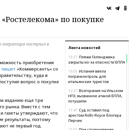
х «Ростелекома» по покупке
о оператора поступил в
Лента новостей
13:37
Пляжи Геленджика
зможность приобретения
закрыты из-за опасности БПЛА
м
пишет
«Коммерсантъ» со
13:03
Испания ввела
правительству, куда в
погранконтроль для
 поступил вопрос о покупке
итальянских туристов
12:27
Возгорание на Ильском
НПЗ, вызванное атакой БПЛА,
и изданию еще три
потушили
о рынка. Вместе с тем
11:47
Суд оставил под
ки газеты утверждают, что
арестом Rolls-Royce блогера
е результаты, поэтому
Лерчек
ают не первый год.
11:07
При столкновении