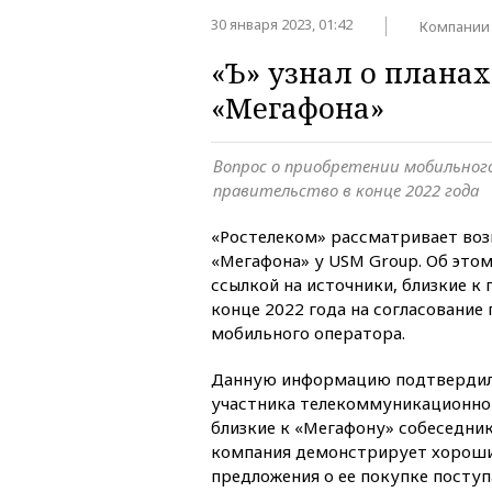
30 января 2023, 01:42
Компании
«Ъ» узнал о плана
«Мегафона»
Вопрос о приобретении мобильног
правительство в конце 2022 года
«Ростелеком» рассматривает во
«Мегафона» у USM Group. Об это
ссылкой на источники, близкие к 
конце 2022 года на согласование
мобильного оператора.
Данную информацию подтвердил
участника телекоммуникационног
близкие к «Мегафону» собеседни
компания демонстрирует хороши
предложения о ее покупке поступ