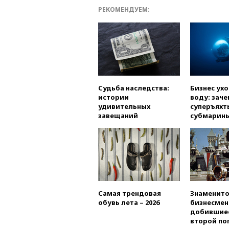
РЕКОМЕНДУЕМ:
Судьба наследства:
Бизнес ух
истории
воду: заче
удивительных
суперъяхт
завещаний
субмарин
Самая трендовая
Знаменито
обувь лета – 2026
бизнесмен
добившиес
второй по