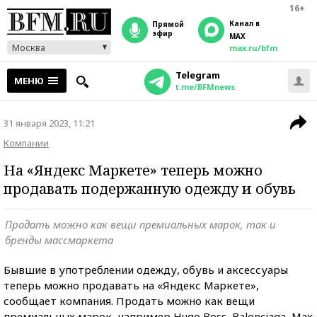
16+
Канал в
прямой
эфир
MAX
Москва
max.ru/bfm
Telegram
МЕНЮ
t.me/BFMnews
31 января 2023, 11:21
Компании
На «Яндекс Маркете» теперь можно
продавать подержанную одежду и обувь
Продать можно как вещи премиальных марок, так и
бренды массмаркета
Бывшие в употреблении одежду, обувь и аксессуары
теперь можно продавать на «Яндекс Маркете»,
сообщает компания. Продать можно как вещи
премиальных марок, например Hugo Boss, Balenciaga, Max