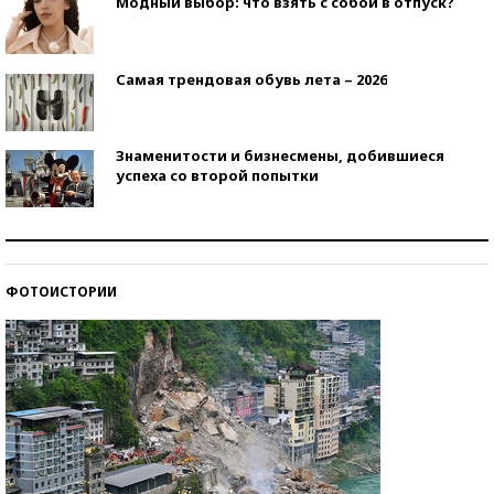
Модный выбор: что взять с собой в отпуск?
Самая трендовая обувь лета – 2026
Знаменитости и бизнесмены, добившиеся
успеха со второй попытки
Как защититься от солнца на курорте?
ФОТОИСТОРИИ
Кто изобрел средства связи?